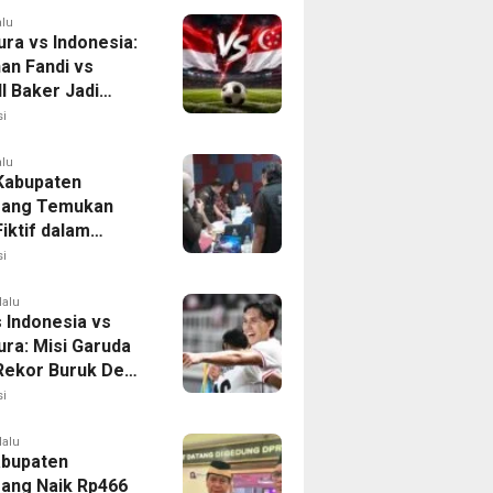
alu
ura vs Indonesia:
han Fandi vs
l Baker Jadi
 di Piala AFF
i
alu
 Kabupaten
rang Temukan
iktif dalam
ikan Dana BOP
i
lalu
 Indonesia vs
ura: Misi Garuda
 Rekor Buruk Demi
emifinal Piala AFF
i
lalu
bupaten
ang Naik Rp466