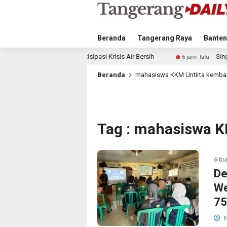
Beranda
Tangerang Raya
Banten
kah Antisipasi Krisis Air Bersih
Singapura vs Indonesia:
6 jam lalu
Beranda
mahasiswa KKM Untirta kemba
Tag : mahasiswa K
6 bu
De
We
75
N