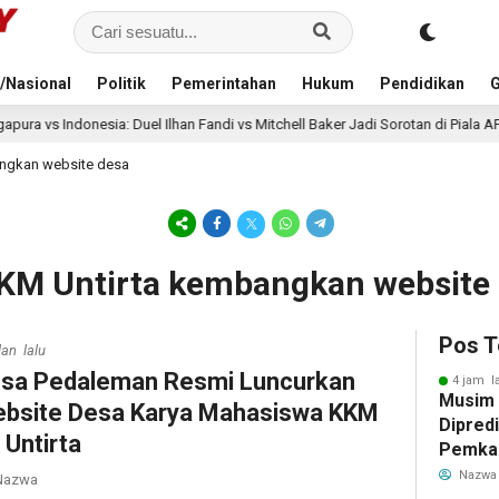
/Nasional
Politik
Pemerintahan
Hukum
Pendidikan
G
 Duel Ilhan Fandi vs Mitchell Baker Jadi Sorotan di Piala AFF 2026
7 j
ngkan website desa
KM Untirta kembangkan website
Pos T
lan lalu
sa Pedaleman Resmi Luncurkan
4 jam l
Musim
bsite Desa Karya Mahasiswa KKM
Dipredi
 Untirta
Pemka
Siapka
Nazwa
azwa
Antisip