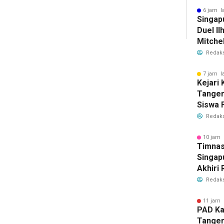
Bersih
6 jam l
Singap
Duel Il
Mitchel
Sorotan
Redaks
2026
7 jam l
Kejari
Tange
Siswa F
Penyid
Redaks
PKBM
10 jam 
Timnas
Singap
Akhiri
Tiket S
Redaks
2026
11 jam 
PAD Ka
Tanger