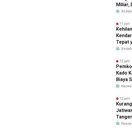
Miliar
Perub
Redaks
2026
11 jam 
Kehila
Kendar
Tepat 
Dilaku
Redaks
12 jam 
Pemkot
Kado K
Biaya 
Air Be
Nazwa
Jadi R
12 jam 
Kurang
Jatiwa
Tanger
TPS3R 
Nazwa