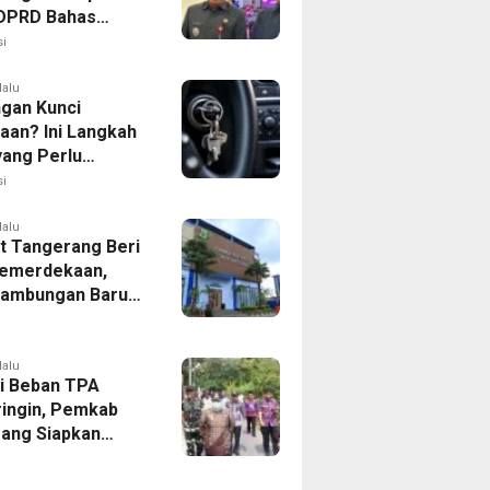
, DPRD Bahas
ahan KUA-PPAS
i
lalu
ngan Kunci
aan? Ini Langkah
yang Perlu
kan
i
lalu
 Tangerang Beri
emerdekaan,
Sambungan Baru
rsih Dipangkas
p237 Ribu
lalu
i Beban TPA
ringin, Pemkab
ang Siapkan
Baru di Tigaraksa