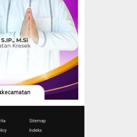
ita
Sitemap
licy
Indeks