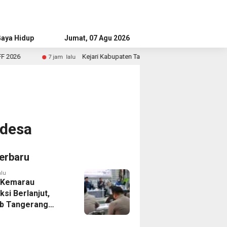
aya Hidup
Advertorial
Jumat, 07 Agu 2026
Kejari Kabupaten Tangerang Temukan Siswa Fiktif dalam Penyidikan
am lalu
 desa
erbaru
alu
 Kemarau
ksi Berlanjut,
b Tangerang
n Langkah
asi Krisis Air