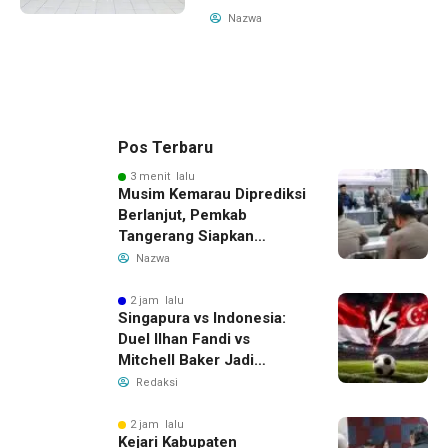
Nazwa
Pos Terbaru
3 menit lalu
Musim Kemarau Diprediksi
Berlanjut, Pemkab
Tangerang Siapkan
Langkah Antisipasi Krisis
Nazwa
Air Bersih
2 jam lalu
Singapura vs Indonesia:
Duel Ilhan Fandi vs
Mitchell Baker Jadi
Sorotan di Piala AFF 2026
Redaksi
2 jam lalu
Kejari Kabupaten