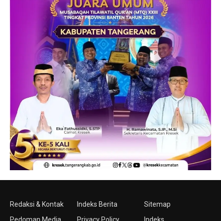
Redaksi & Kontak
Indeks Berita
Sitemap
Pedoman Media
Privacy Policy
Indeks