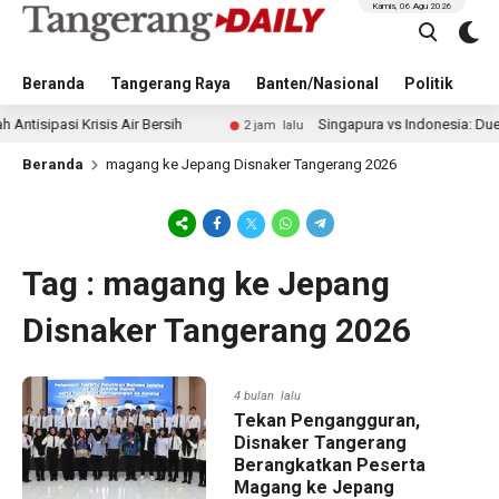
Kamis, 06 Agu 2026
Beranda
Tangerang Raya
Banten/Nasional
Politik
Pe
pasi Krisis Air Bersih
Singapura vs Indonesia: Duel Ilhan
2 jam lalu
Beranda
magang ke Jepang Disnaker Tangerang 2026
Tag : magang ke Jepang
Disnaker Tangerang 2026
4 bulan lalu
Tekan Pengangguran,
Disnaker Tangerang
Berangkatkan Peserta
Magang ke Jepang