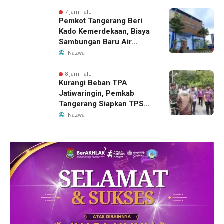
7 jam lalu
Pemkot Tangerang Beri
Kado Kemerdekaan, Biaya
Sambungan Baru Air
Bersih Dipangkas Jadi
Nazwa
Rp237 Ribu
8 jam lalu
Kurangi Beban TPA
Jatiwaringin, Pemkab
Tangerang Siapkan TPS3R
Baru di Tigaraksa
Nazwa