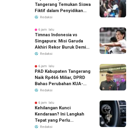
Tangerang Temukan Siswa
Fiktif dalam Penyidikan
Dana BOP PKBM
Redaksi
6 jam lalu
Timnas Indonesia vs
Singapura: Misi Garuda
Akhiri Rekor Buruk Demi
Tiket Semifinal Piala AFF
Redaksi
2026
6 jam lalu
PAD Kabupaten Tangerang
Naik Rp466 Miliar, DPRD
Bahas Perubahan KUA-
PPAS 2026
Redaksi
6 jam lalu
Kehilangan Kunci
Kendaraan? Ini Langkah
Tepat yang Perlu
Dilakukan
Redaksi