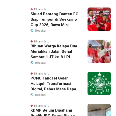
13 jam lalu
Skuad Banteng Banten FC
Siap Tempur di Soekarno
Cup 2026, Bawa Misi
Harumkan Nama Banten
Redaksi
18 jam lalu
Ribuan Warga Kelapa Dua
Meriahkan Jalan Sehat
Sambut HUT ke-81 RI
Redaksi
18 jam lalu
PCNU Tangsel Gelar
Halaqoh Transformasi
Digital, Bahas Masa Depan
NU di Era Disrupsi
Redaksi
18 jam lalu
KDMP Belum Dipahami
Publik, IPO Soroti Risiko