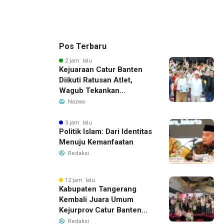
Pos Terbaru
2 jam lalu
Kejuaraan Catur Banten
Diikuti Ratusan Atlet,
Wagub Tekankan
Pembinaan Dini
Nazwa
3 jam lalu
Politik Islam: Dari Identitas
Menuju Kemanfaatan
Redaksi
12 jam lalu
Kabupaten Tangerang
Kembali Juara Umum
Kejurprov Catur Banten
2026, Raih 24 Medali
Redaksi