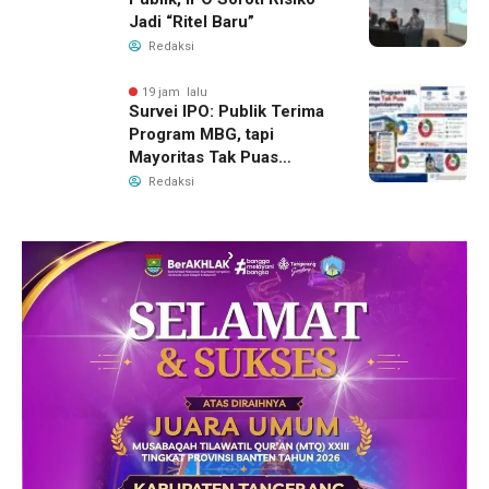
Jadi “Ritel Baru”
Redaksi
19 jam lalu
Survei IPO: Publik Terima
Program MBG, tapi
Mayoritas Tak Puas
dengan Pengelolaannya
Redaksi