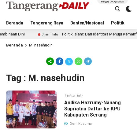
Minggu, 09 Agu 2026
Beranda
Tangerang Raya
Banten/Nasional
Politik
Pe
inaan Dini
Politik Islam: Dari Identitas Menuju Kemanfaat
3 jam lalu
Beranda
M. nasehudin
Tag : M. nasehudin
1 tahun lalu
Andika Hazrumy-Nanang
Supriatna Daftar ke KPU
Kabupaten Serang
Deni Kusuma