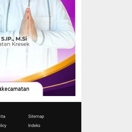
ita
Sitemap
licy
Indeks