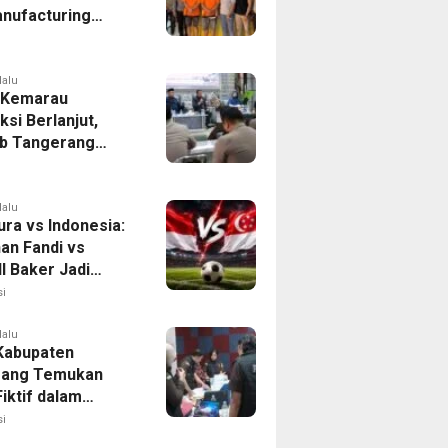
nufacturing
ia Ditahan, Polda
 Ungkap Motif
tan Pengelolaan
lalu
 Kemarau
ksi Berlanjut,
b Tangerang
n Langkah
asi Krisis Air
lalu
ura vs Indonesia:
han Fandi vs
l Baker Jadi
 di Piala AFF
i
lalu
 Kabupaten
rang Temukan
iktif dalam
ikan Dana BOP
i