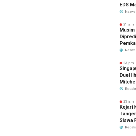
EDS Ma
Indones
Nazwa
Banten
Perebu
21 jam 
Musim
Limbah
Dipredi
Pemka
Siapka
Nazwa
Antisip
Bersih
23 jam 
Singap
Duel Il
Mitchel
Sorotan
Redaks
2026
23 jam 
Kejari
Tange
Siswa F
Penyid
Redaks
PKBM