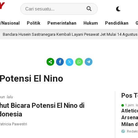
/Nasional
Politik
Pemerintahan
Hukum
Pendidikan
G
ranegara Kembali Layani Pesawat Jet Mulai 14 Agustus 2026, Garuda Indone
 Potensi El Nino
Pos T
hun lalu
hut Bicara Potensi El Nino di
1 jam l
Atleti
donesia
Arsenal
Milan 
atricia Pawestri
Cristi
Redaks
Transf