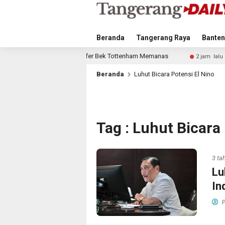
Beranda
Tangerang Raya
Banten
ero, Transfer Bek Tottenham Memanas
Bandara Husein Sast
2 jam lalu
Beranda
Luhut Bicara Potensi El Nino
Tag : Luhut Bicara
3 ta
Lu
In
P