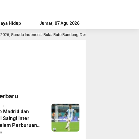
aya Hidup
Advertorial
Jumat, 07 Agu 2026
sia Buka Rute Bandung-Denpasar
Bupati Tangerang Dialo
3 jam lalu
erbaru
alu
co Madrid dan
 Saingi Inter
dalam Perburuan
an Romero,
i
er Bek Tottenham