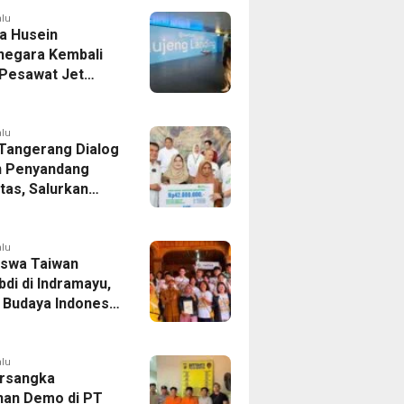
as
alu
a Husein
negara Kembali
 Pesawat Jet
14 Agustus 2026,
 Indonesia Buka
andung-Denpasar
alu
 Tangerang Dialog
 Penyandang
itas, Salurkan
n dan Tampung
si
alu
swa Taiwan
di di Indramayu,
r Budaya Indonesia
ukasi Pekerja
alu
rsangka
han Demo di PT