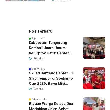
Pos Terbaru
8 jam lalu
Kabupaten Tangerang
Kembali Juara Umum
Kejurprov Catur Banten
2026, Raih 24 Medali
Redaksi
8 jam lalu
Skuad Banteng Banten FC
Siap Tempur di Soekarno
Cup 2026, Bawa Misi
Harumkan Nama Banten
Redaksi
14 jam lalu
Ribuan Warga Kelapa Dua
Meriahkan Jalan Sehat