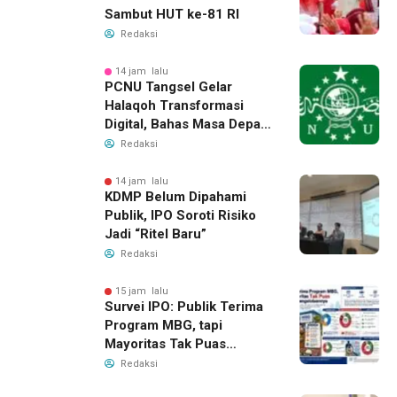
Sambut HUT ke-81 RI
Redaksi
14 jam lalu
PCNU Tangsel Gelar
Halaqoh Transformasi
Digital, Bahas Masa Depan
NU di Era Disrupsi
Redaksi
14 jam lalu
KDMP Belum Dipahami
Publik, IPO Soroti Risiko
Jadi “Ritel Baru”
Redaksi
15 jam lalu
Survei IPO: Publik Terima
Program MBG, tapi
Mayoritas Tak Puas
dengan Pengelolaannya
Redaksi