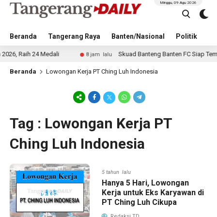
Minggu, 09 Agu 2026
Beranda
Tangerang Raya
Banten/Nasional
Politik
Pe
 Raih 24 Medali
Skuad Banteng Banten FC Siap Tempur 
8 jam lalu
Beranda
Lowongan Kerja PT Ching Luh Indonesia
Tag : Lowongan Kerja PT
Ching Luh Indonesia
5 tahun lalu
Hanya 5 Hari, Lowongan
Kerja untuk Eks Karyawan di
PT Ching Luh Cikupa
Redaksi TD