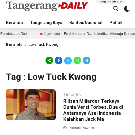
Minggu, 09 Agu 2026
Beranda
Tangerang Raya
Banten/Nasional
Politik
Pe
binaan Dini
Politik Islam: Dari Identitas Menuju Kemanfaat
7 jam lalu
Beranda
Low Tuck Kwong
Tag : Low Tuck Kwong
3 tahun lalu
Rilisan Miliarder Terkaya
Dunia Versi Forbes, Dua di
Antaranya Asal Indonesia
Kalahkan Jack Ma
Patricia Pawestri