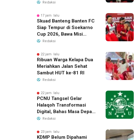
2026, Raih 24 Medali
Redaksi
17 jam lalu
Skuad Banteng Banten FC
Siap Tempur di Soekarno
Cup 2026, Bawa Misi
Harumkan Nama Banten
Redaksi
22 jam lalu
Ribuan Warga Kelapa Dua
Meriahkan Jalan Sehat
Sambut HUT ke-81 RI
Redaksi
22 jam lalu
PCNU Tangsel Gelar
Halaqoh Transformasi
Digital, Bahas Masa Depan
NU di Era Disrupsi
Redaksi
23 jam lalu
KDMP Belum Dipahami