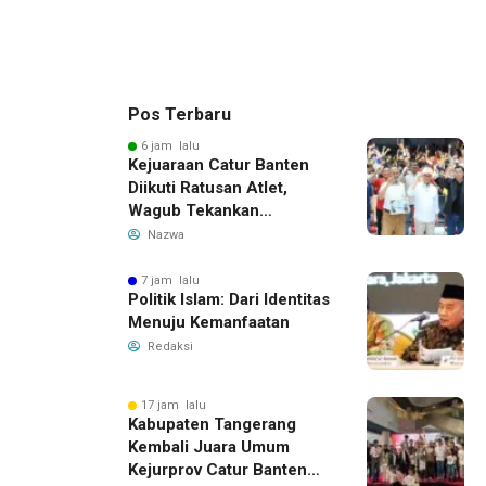
Pos Terbaru
6 jam lalu
Kejuaraan Catur Banten
Diikuti Ratusan Atlet,
Wagub Tekankan
Pembinaan Dini
Nazwa
7 jam lalu
Politik Islam: Dari Identitas
Menuju Kemanfaatan
Redaksi
17 jam lalu
Kabupaten Tangerang
Kembali Juara Umum
Kejurprov Catur Banten