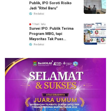
Publik, IPO Soroti Risiko
Jadi “Ritel Baru”
Redaksi
1 hari lalu
Survei IPO: Publik Terima
Program MBG, tapi
Mayoritas Tak Puas
dengan Pengelolaannya
Redaksi