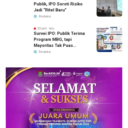
Publik, IPO Soroti Risiko
Jadi “Ritel Baru”
Redaksi
23 jam lalu
Survei IPO: Publik Terima
Program MBG, tapi
Mayoritas Tak Puas
dengan Pengelolaannya
Redaksi