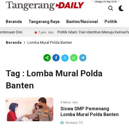
Minggu, 09 Agu 2026
Beranda
Tangerang Raya
Banten/Nasional
Politik
Pe
aan Dini
Politik Islam: Dari Identitas Menuju Kemanfaatan
7 jam lalu
Beranda
Lomba Mural Polda Banten
Tag : Lomba Mural Polda
Banten
4 tahun lalu
Siswa SMP Pemenang
Lomba Mural Polda Banten
Redaksi TD