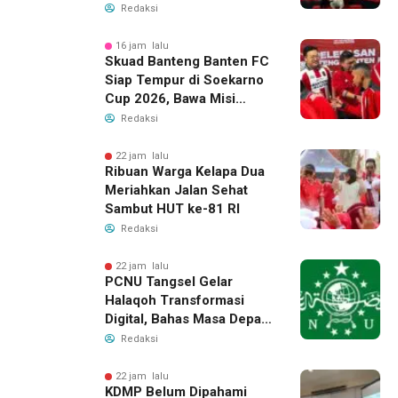
2026, Raih 24 Medali
Redaksi
16 jam lalu
Skuad Banteng Banten FC
Siap Tempur di Soekarno
Cup 2026, Bawa Misi
Harumkan Nama Banten
Redaksi
22 jam lalu
Ribuan Warga Kelapa Dua
Meriahkan Jalan Sehat
Sambut HUT ke-81 RI
Redaksi
22 jam lalu
PCNU Tangsel Gelar
Halaqoh Transformasi
Digital, Bahas Masa Depan
NU di Era Disrupsi
Redaksi
22 jam lalu
KDMP Belum Dipahami