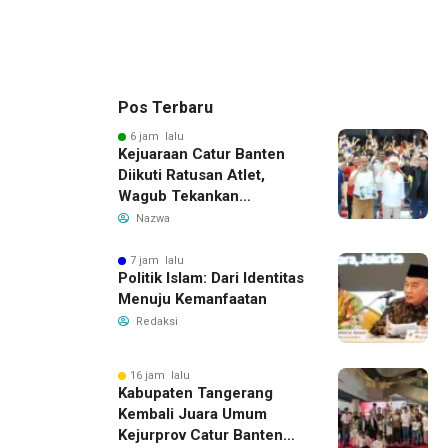
Pos Terbaru
6 jam lalu
Kejuaraan Catur Banten
Diikuti Ratusan Atlet,
Wagub Tekankan
Pembinaan Dini
Nazwa
7 jam lalu
Politik Islam: Dari Identitas
Menuju Kemanfaatan
Redaksi
16 jam lalu
Kabupaten Tangerang
Kembali Juara Umum
Kejurprov Catur Banten