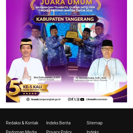
Redaksi & Kontak
Indeks Berita
Sitemap
Pedoman Media
Privacy Policy
Indeks