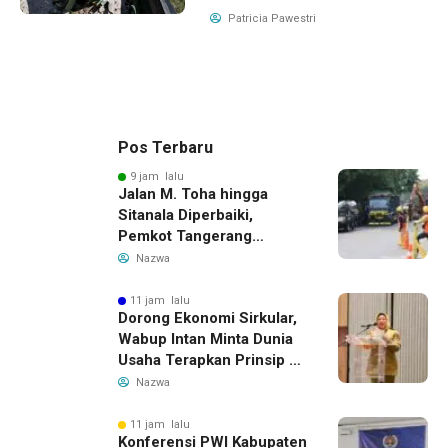
Patricia Pawestri
Pos Terbaru
9 jam lalu
Jalan M. Toha hingga
Sitanala Diperbaiki,
Pemkot Tangerang
Siapkan Rekayasa Lalu
Nazwa
Lintas
11 jam lalu
Dorong Ekonomi Sirkular,
Wabup Intan Minta Dunia
Usaha Terapkan Prinsip 3R
dalam Pengelolaan Limbah
Nazwa
11 jam lalu
Konferensi PWI Kabupaten