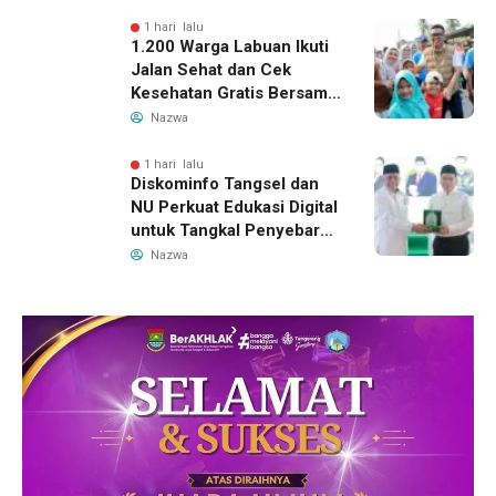
Teater Terbaik
1 hari lalu
1.200 Warga Labuan Ikuti
Jalan Sehat dan Cek
Kesehatan Gratis Bersama
Gubernur Banten
Nazwa
1 hari lalu
Diskominfo Tangsel dan
NU Perkuat Edukasi Digital
untuk Tangkal Penyebaran
Hoaks
Nazwa