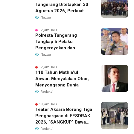
Tangerang Ditetapkan 30
Agustus 2026, Perkuat
Demokrasi dan Soliditas
Nazwa
12 jam lalu
Polresta Tangerang
Tangkap 5 Pelaku
Pengeroyokan dan
Kekerasan Seksual di
Nazwa
Panongan
12 jam lalu
110 Tahun Mathla’ul
Anwar: Menyalakan Obor,
Menyongsong Dunia
Redaksi
19 jam lalu
Teater Aksara Borong Tiga
Penghargaan di FESDRAK
2026, “SANGKUP” Bawa
Pulang Juara 2 Grup
Redaksi