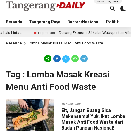
Selasa, 11 Agu 2026
Beranda
Tangerang Raya
Banten/Nasional
Politik
Pe
 Lintas
Dorong Ekonomi Sirkular, Wabup Intan Minta Du
11 jam lalu
Beranda
Lomba Masak Kreasi Menu Anti Food Waste
Tag : Lomba Masak Kreasi
Menu Anti Food Waste
10 bulan lalu
Eit, Jangan Buang Sisa
Makananmu! Yuk, Ikut Lomba
Masak Anti Food Waste dari
Badan Pangan Nasional!