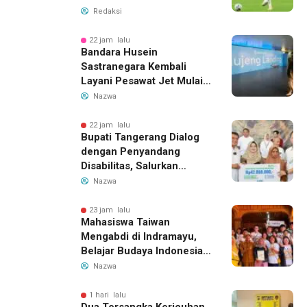
Romero, Transfer Bek
Redaksi
Tottenham Memanas
22 jam lalu
Bandara Husein
Sastranegara Kembali
Layani Pesawat Jet Mulai
14 Agustus 2026, Garuda
Nazwa
Indonesia Buka Rute
Bandung-Denpasar
22 jam lalu
Bupati Tangerang Dialog
dengan Penyandang
Disabilitas, Salurkan
Bantuan dan Tampung
Nazwa
Aspirasi
23 jam lalu
Mahasiswa Taiwan
Mengabdi di Indramayu,
Belajar Budaya Indonesia
dan Edukasi Pekerja
Nazwa
Migran
1 hari lalu