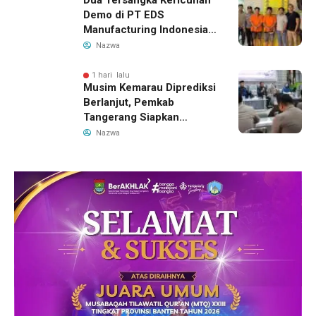
Dua Tersangka Kericuhan
Demo di PT EDS
Manufacturing Indonesia
Ditahan, Polda Banten
Nazwa
Ungkap Motif Perebutan
Pengelolaan Limbah
1 hari lalu
Musim Kemarau Diprediksi
Berlanjut, Pemkab
Tangerang Siapkan
Langkah Antisipasi Krisis
Nazwa
Air Bersih