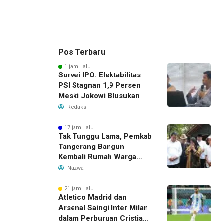
Pos Terbaru
1 jam lalu
Survei IPO: Elektabilitas
PSI Stagnan 1,9 Persen
Meski Jokowi Blusukan
Redaksi
17 jam lalu
Tak Tunggu Lama, Pemkab
Tangerang Bangun
Kembali Rumah Warga
yang Roboh Akibat Puting
Nazwa
Beliung
21 jam lalu
Atletico Madrid dan
Arsenal Saingi Inter Milan
dalam Perburuan Cristian