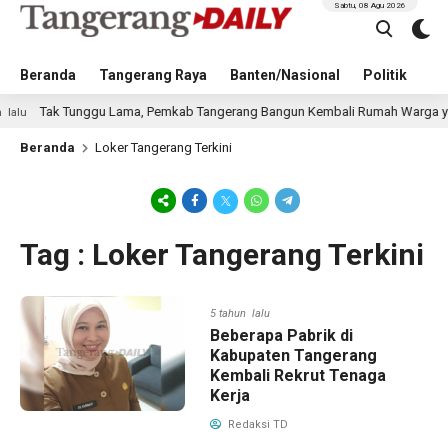
Sabtu, 08 Agu 2026
Beranda
Tangerang Raya
Banten/Nasional
Politik
Pe
Tak Tunggu Lama, Pemkab Tangerang Bangun Kembali Rumah Warga yang Rob
Beranda
Loker Tangerang Terkini
Tag : Loker Tangerang Terkini
5 tahun lalu
Beberapa Pabrik di
Kabupaten Tangerang
Kembali Rekrut Tenaga
Kerja
Redaksi TD