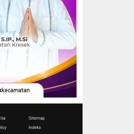
ita
Sitemap
licy
Indeks