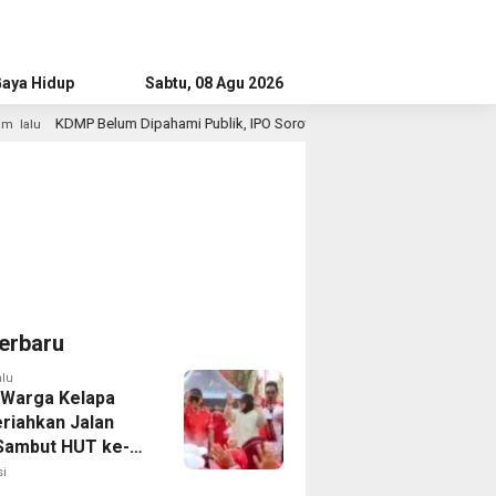
aya Hidup
Advertorial
Sabtu, 08 Agu 2026
m Dipahami Publik, IPO Soroti Risiko Jadi “Ritel Baru”
Su
5 jam lalu
erbaru
alu
 Warga Kelapa
riahkan Jalan
Sambut HUT ke-81
i