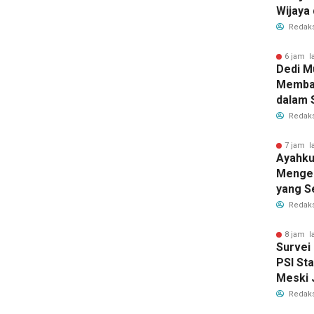
Wijaya 
Redaks
6 jam l
Dedi M
Memba
dalam 
Elektab
Redaks
7 jam l
Ayahku
Menge
yang S
Membe
Redaks
8 jam l
Survei 
PSI St
Meski 
Redaks