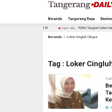
Beranda
Tangerang Raya
Banten
t HUT ke-81 RI
PCNU Tangsel Gelar Halaqoh Transformasi
3 jam lalu
Beranda
Loker Cingluh Cikupa
Tag : Loker Cinglu
5 ta
Be
Ta
Ke
R