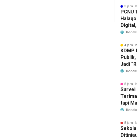
3 jam l
PCNU T
Halaqo
Digita
Depan 
Redaks
4 jam l
KDMP B
Publik,
Jadi “R
Redaks
5 jam l
Survei 
Terima
tapi M
dengan
Redaks
5 jam l
Sekola
Ditinja