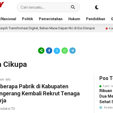
/Nasional
Politik
Pemerintahan
Hukum
Pendidikan
G
 Digital, Bahas Masa Depan NU di Era Disrupsi
KDMP Belu
4 jam lalu
h Cikupa
Pos T
hun lalu
berapa Pabrik di Kabupaten
3 jam l
Ribuan
ngerang Kembali Rekrut Tenaga
Dua Me
rja
Sehat 
RI
Redaks
edaksi TD