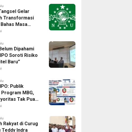
alu
angsel Gelar
h Transformasi
l, Bahas Masa
NU di Era Disrupsi
i
alu
elum Dipahami
 IPO Soroti Risiko
itel Baru”
i
alu
IPO: Publik
 Program MBG,
ayoritas Tak Puas
 Pengelolaannya
i
alu
h Rakyat di Curug
u Teddy Indra