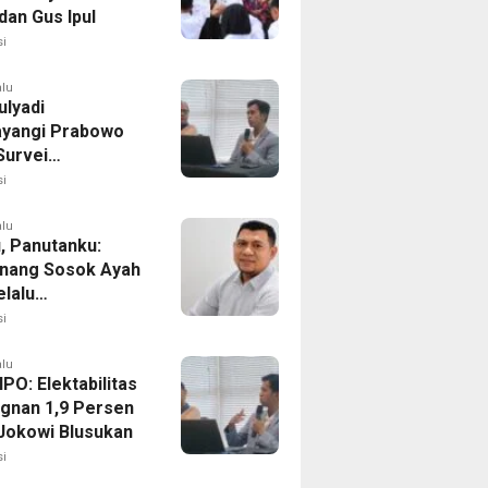
dan Gus Ipul
i
alu
ulyadi
yangi Prabowo
Survei
ilitas Capres IPO
i
alu
, Panutanku:
nang Sosok Ayah
elalu
rsamaiku
i
alu
IPO: Elektabilitas
agnan 1,9 Persen
Jokowi Blusukan
i