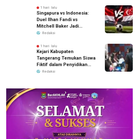
Air Bersih
1 hari lalu
Singapura vs Indonesia:
Duel Ilhan Fandi vs
Mitchell Baker Jadi
Sorotan di Piala AFF 2026
Redaksi
1 hari lalu
Kejari Kabupaten
Tangerang Temukan Siswa
Fiktif dalam Penyidikan
Dana BOP PKBM
Redaksi