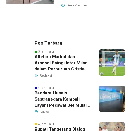
Deni Kusuma
Pos Terbaru
3 jam lalu
Atletico Madrid dan
Arsenal Saingi Inter Milan
dalam Perburuan Cristian
Romero, Transfer Bek
Redaksi
Tottenham Memanas
4 jam lalu
Bandara Husein
Sastranegara Kembali
Layani Pesawat Jet Mulai
14 Agustus 2026, Garuda
Nazwa
Indonesia Buka Rute
Bandung-Denpasar
4 jam lalu
Bupati Tangerang Dialog