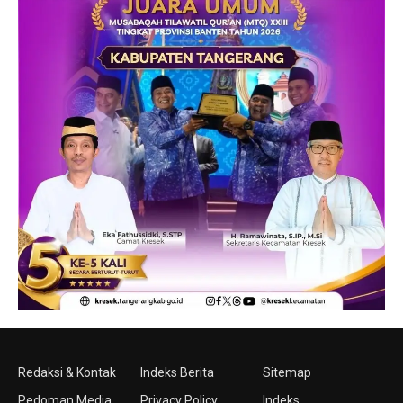
Redaksi & Kontak
Indeks Berita
Sitemap
Pedoman Media
Privacy Policy
Indeks