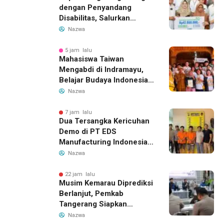
dengan Penyandang
Disabilitas, Salurkan
Bantuan dan Tampung
Nazwa
Aspirasi
5 jam lalu
Mahasiswa Taiwan
Mengabdi di Indramayu,
Belajar Budaya Indonesia
dan Edukasi Pekerja
Nazwa
Migran
7 jam lalu
Dua Tersangka Kericuhan
Demo di PT EDS
Manufacturing Indonesia
Ditahan, Polda Banten
Nazwa
Ungkap Motif Perebutan
Pengelolaan Limbah
22 jam lalu
Musim Kemarau Diprediksi
Berlanjut, Pemkab
Tangerang Siapkan
Langkah Antisipasi Krisis
Nazwa