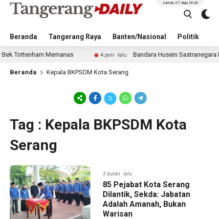
Jumat, 07 Agu 2026
Beranda
Tangerang Raya
Banten/Nasional
Politik
Pe
k Tottenham Memanas
Bandara Husein Sastranegara Kembal
4 jam lalu
Beranda
Kepala BKPSDM Kota Serang
Tag : Kepala BKPSDM Kota
Serang
3 bulan lalu
85 Pejabat Kota Serang
Dilantik, Sekda: Jabatan
Adalah Amanah, Bukan
Warisan