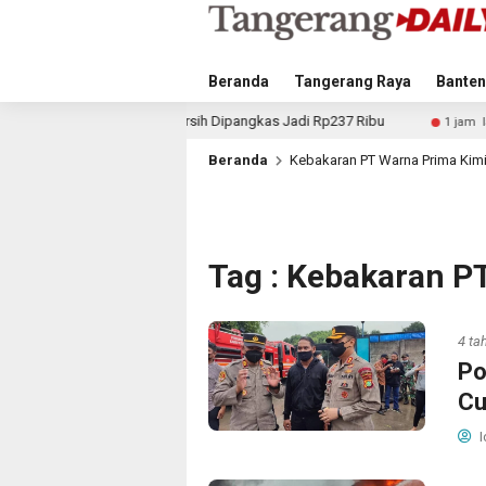
Beranda
Tangerang Raya
Banten
ru Air Bersih Dipangkas Jadi Rp237 Ribu
Kurangi Beban
1 jam lalu
Beranda
Kebakaran PT Warna Prima Kim
Tag : Kebakaran P
4 ta
Po
Cu
I