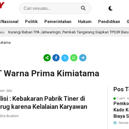
/Nasional
Politik
Pemerintahan
Hukum
Pendidikan
G
 TPA Jatiwaringin, Pemkab Tangerang Siapkan TPS3R Baru di Tigaraksa
iatama
T Warna Prima Kimiatama
Pos T
hun lalu
lisi : Kebakaran Pabrik Tiner di
1 jam l
Pemkot
rug karena Kelalaian Karyawan
Kado K
Biaya 
dris Ibrahim
Air Be
Nazwa
Jadi R