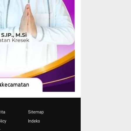
ita
Sitemap
licy
Indeks
r