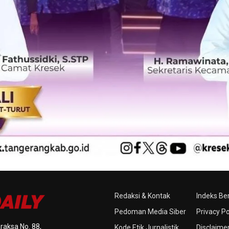
Redaksi & Kontak
Indeks Ber
Pedoman Media Siber
Privacy Po
raksa No. 88,
Kode Etik Jurnalistik
Disclaime