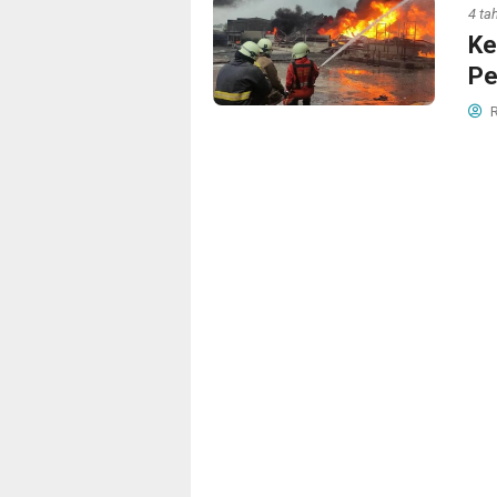
4 ta
Ke
Pe
R