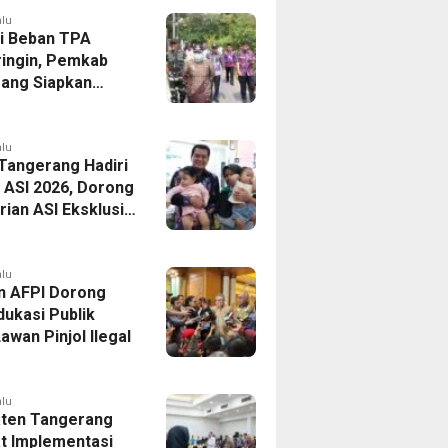
alu
i Beban TPA
ringin, Pemkab
ang Siapkan
Baru di Tigaraksa
alu
 Tangerang Hadiri
 ASI 2026, Dorong
ian ASI Eksklusif
Wujudkan
si Sehat
alu
n AFPI Dorong
dukasi Publik
awan Pinjol Ilegal
alu
ten Tangerang
t Implementasi