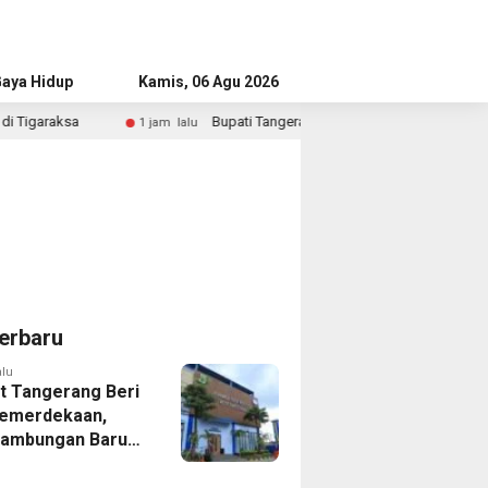
aya Hidup
Advertorial
Kamis, 06 Agu 2026
Bupati Tangerang Hadiri Wisuda ASI 2026, Dorong Pemberian A
1 jam lalu
erbaru
alu
 Tangerang Beri
emerdekaan,
Sambungan Baru
rsih Dipangkas
p237 Ribu