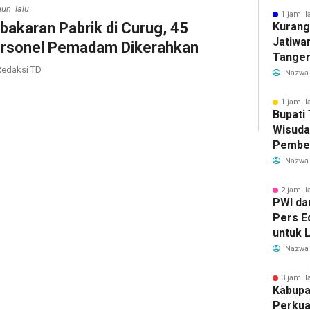
hun lalu
1 jam l
bakaran Pabrik di Curug, 45
Kurang
Jatiwa
rsonel Pemadam Dikerahkan
Tanger
edaksi TD
TPS3R 
Nazwa
1 jam l
Bupati
Wisuda
Pember
untuk 
Nazwa
Genera
2 jam l
PWI da
Pers E
untuk L
Nazwa
3 jam l
Kabupa
Perkua