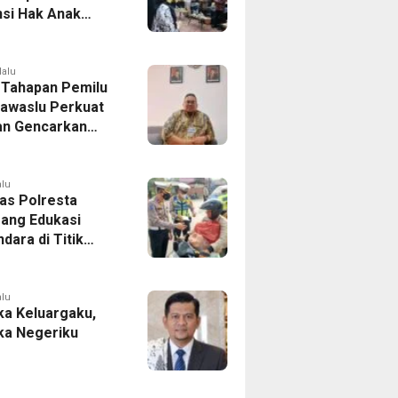
si Hak Anak
Pelatihan
is Budaya Lokal
lalu
 Tahapan Pemilu
Bawaslu Perkuat
n Gencarkan
ikan Demokrasi
enerasi Muda
alu
tas Polresta
ang Edukasi
dara di Titik
Kecelakaan
Program Si Caka
alu
a Keluargaku,
a Negeriku