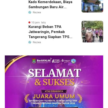
Kado Kemerdekaan, Biaya
Sambungan Baru Air
Bersih Dipangkas Jadi
Nazwa
Rp237 Ribu
10 jam lalu
Kurangi Beban TPA
Jatiwaringin, Pemkab
Tangerang Siapkan TPS3R
Baru di Tigaraksa
Nazwa