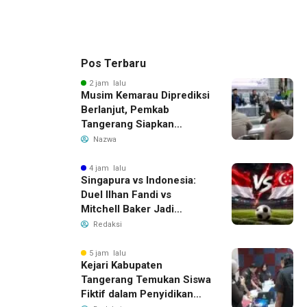
Pos Terbaru
2 jam lalu
Musim Kemarau Diprediksi
Berlanjut, Pemkab
Tangerang Siapkan
Langkah Antisipasi Krisis
Nazwa
Air Bersih
4 jam lalu
Singapura vs Indonesia:
Duel Ilhan Fandi vs
Mitchell Baker Jadi
Sorotan di Piala AFF 2026
Redaksi
5 jam lalu
Kejari Kabupaten
Tangerang Temukan Siswa
Fiktif dalam Penyidikan