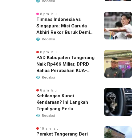
Dana BOP PKBM
Redaksi
8 jam lalu
Timnas Indonesia vs
Singapura: Misi Garuda
Akhiri Rekor Buruk Demi
Tiket Semifinal Piala AFF
Redaksi
2026
8 jam lalu
PAD Kabupaten Tangerang
Naik Rp466 Miliar, DPRD
Bahas Perubahan KUA-
PPAS 2026
Redaksi
8 jam lalu
Kehilangan Kunci
Kendaraan? Ini Langkah
Tepat yang Perlu
Dilakukan
Redaksi
10 jam lalu
Pemkot Tangerang Beri