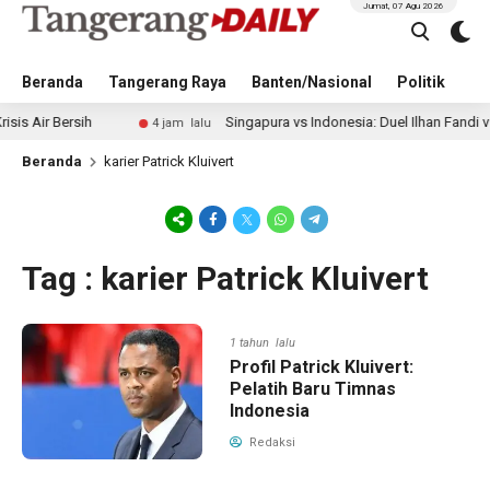
Jumat, 07 Agu 2026
Beranda
Tangerang Raya
Banten/Nasional
Politik
Pe
ir Bersih
Singapura vs Indonesia: Duel Ilhan Fandi vs Mitc
4 jam lalu
Beranda
karier Patrick Kluivert
Tag : karier Patrick Kluivert
1 tahun lalu
Profil Patrick Kluivert:
Pelatih Baru Timnas
Indonesia
Redaksi