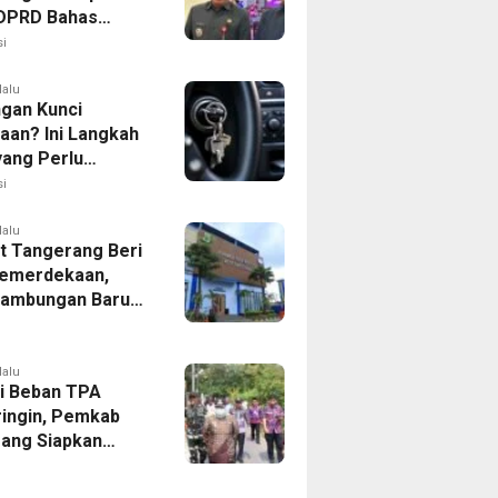
, DPRD Bahas
ahan KUA-PPAS
i
lalu
ngan Kunci
aan? Ini Langkah
yang Perlu
kan
i
lalu
 Tangerang Beri
emerdekaan,
Sambungan Baru
rsih Dipangkas
p237 Ribu
lalu
i Beban TPA
ringin, Pemkab
ang Siapkan
Baru di Tigaraksa