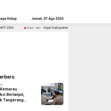
aya Hidup
Advertorial
Jumat, 07 Agu 2026
Kejari Kabupaten Tangerang Temukan Siswa Fiktif dalam Penyidik
 jam lalu
erbaru
alu
 Kemarau
ksi Berlanjut,
b Tangerang
n Langkah
asi Krisis Air