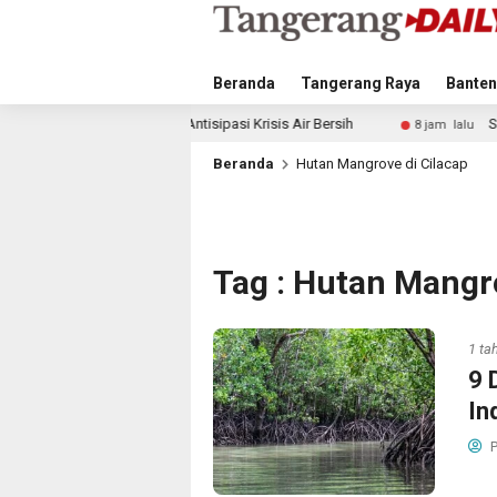
Beranda
Tangerang Raya
Banten
ngkah Antisipasi Krisis Air Bersih
Singapura vs Indonesia
8 jam lalu
Beranda
Hutan Mangrove di Cilacap
Tag : Hutan Mangro
1 ta
9 
In
P