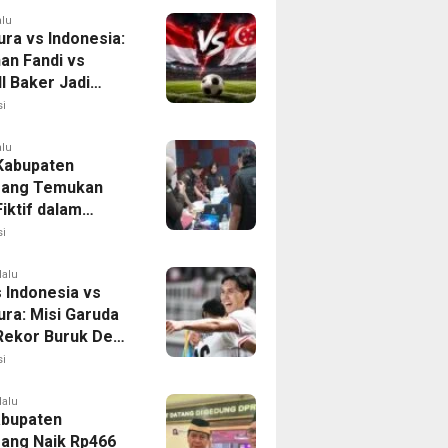
alu
ura vs Indonesia:
han Fandi vs
l Baker Jadi
 di Piala AFF
i
alu
 Kabupaten
rang Temukan
iktif dalam
ikan Dana BOP
i
lalu
 Indonesia vs
ura: Misi Garuda
 Rekor Buruk Demi
emifinal Piala AFF
i
lalu
bupaten
ang Naik Rp466