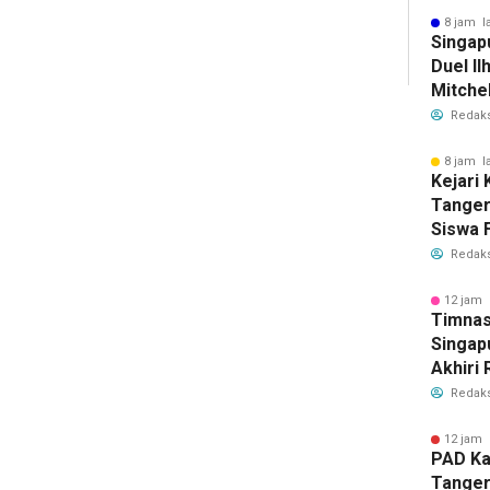
Bersih
8 jam l
Singap
Duel Il
Mitchel
Sorotan
Redaks
2026
8 jam l
Kejari
Tange
Siswa F
Penyid
Redaks
PKBM
12 jam 
Timnas
Singap
Akhiri
Tiket S
Redaks
2026
12 jam 
PAD Ka
Tanger