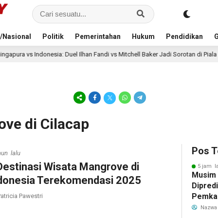
/Nasional
Politik
Pemerintahan
Hukum
Pendidikan
G
: Duel Ilhan Fandi vs Mitchell Baker Jadi Sorotan di Piala AFF 2026
8
ve di Cilacap
Pos T
hun lalu
Destinasi Wisata Mangrove di
5 jam l
Musim
donesia Terekomendasi 2025
Dipredi
Pemka
atricia Pawestri
Siapka
Nazwa
Antisip