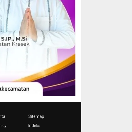
ita
Sitemap
licy
Indeks