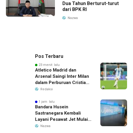
Dua Tahun Berturut-turut
dari BPK RI
Nazwa
Pos Terbaru
23 menit lalu
Atletico Madrid dan
Arsenal Saingi Inter Milan
dalam Perburuan Cristian
Romero, Transfer Bek
Redaksi
Tottenham Memanas
1 jam lalu
Bandara Husein
Sastranegara Kembali
Layani Pesawat Jet Mulai
14 Agustus 2026, Garuda
Nazwa
Indonesia Buka Rute