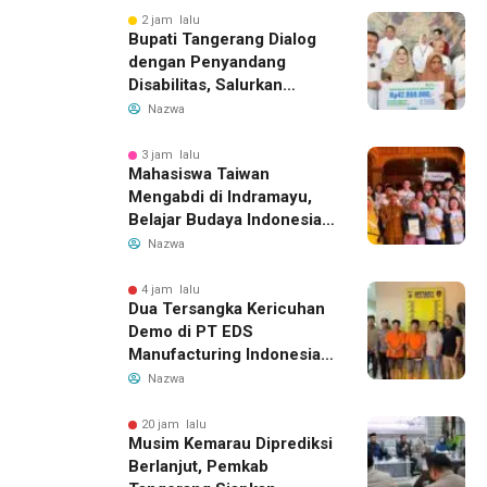
Bandung-Denpasar
2 jam lalu
Bupati Tangerang Dialog
dengan Penyandang
Disabilitas, Salurkan
Bantuan dan Tampung
Nazwa
Aspirasi
3 jam lalu
Mahasiswa Taiwan
Mengabdi di Indramayu,
Belajar Budaya Indonesia
dan Edukasi Pekerja
Nazwa
Migran
4 jam lalu
Dua Tersangka Kericuhan
Demo di PT EDS
Manufacturing Indonesia
Ditahan, Polda Banten
Nazwa
Ungkap Motif Perebutan
Pengelolaan Limbah
20 jam lalu
Musim Kemarau Diprediksi
Berlanjut, Pemkab