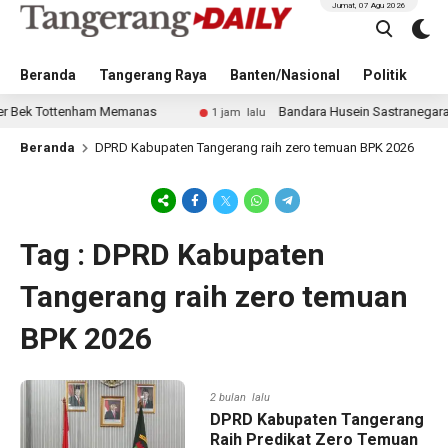
Jumat, 07 Agu 2026
Beranda
Tangerang Raya
Banten/Nasional
Politik
Pe
Bek Tottenham Memanas
Bandara Husein Sastranegara Kemb
1 jam lalu
Beranda
DPRD Kabupaten Tangerang raih zero temuan BPK 2026
Tag : DPRD Kabupaten
Tangerang raih zero temuan
BPK 2026
2 bulan lalu
DPRD Kabupaten Tangerang
Raih Predikat Zero Temuan