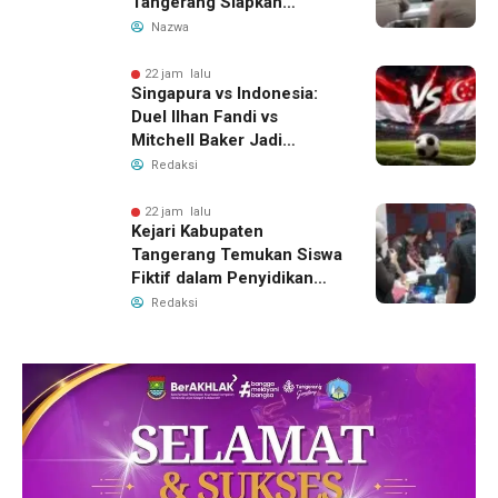
Tangerang Siapkan
Langkah Antisipasi Krisis
Nazwa
Air Bersih
22 jam lalu
Singapura vs Indonesia:
Duel Ilhan Fandi vs
Mitchell Baker Jadi
Sorotan di Piala AFF 2026
Redaksi
22 jam lalu
Kejari Kabupaten
Tangerang Temukan Siswa
Fiktif dalam Penyidikan
Dana BOP PKBM
Redaksi