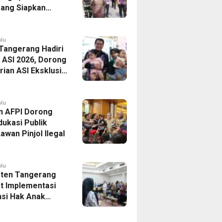
ang Siapkan
Baru di Tigaraksa
alu
 Tangerang Hadiri
 ASI 2026, Dorong
ian ASI Eksklusif
Wujudkan
si Sehat
alu
n AFPI Dorong
dukasi Publik
awan Pinjol Ilegal
alu
ten Tangerang
t Implementasi
si Hak Anak
Pelatihan
is Budaya Lokal