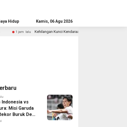
aya Hidup
Advertorial
Kamis, 06 Agu 2026
Kehilangan Kunci Kendaraan? Ini Langkah Tepat yang Perlu Dilakukan
erbaru
alu
 Indonesia vs
ura: Misi Garuda
 Rekor Buruk Demi
emifinal Piala AFF
i