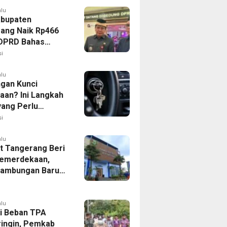
alu
bupaten
ang Naik Rp466
, DPRD Bahas
ahan KUA-PPAS
i
alu
ngan Kunci
aan? Ini Langkah
yang Perlu
kan
i
alu
 Tangerang Beri
emerdekaan,
Sambungan Baru
rsih Dipangkas
p237 Ribu
alu
i Beban TPA
ringin, Pemkab