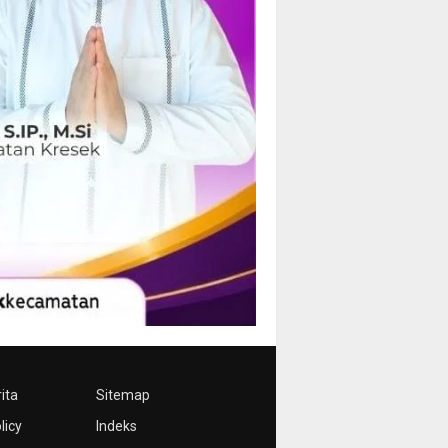
ita
Sitemap
licy
Indeks