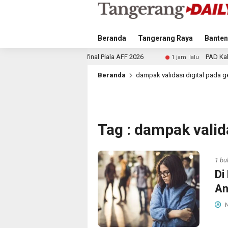
Beranda
Tangerang Raya
Banten
ket Semifinal Piala AFF 2026
PAD Kabupaten Tangerang Na
1 jam lalu
Beranda
dampak validasi digital pada g
Tag : dampak valida
1 bu
Di
An
N