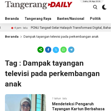
Sabtu, 08 Agu 2026
Beranda
Tangerang Raya
Banten/Nasional
Politik
Pe
PCNU Tangsel Gelar Halaqoh Transformasi Digital, Bahas Mas
4 jam lalu
Beranda
Dampak tayangan televisi pada perkembangan anak
Tag : Dampak tayangan
televisi pada perkembangan
anak
1 tahun lalu
Mendeteksi Pengaruh
Tayangan Kartun Berbahasa