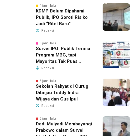
4 jam lalu
KDMP Belum Dipahami
Publik, IPO Soroti Risiko
Jadi “Ritel Baru”
Redaksi
5 jam lalu
Survei IPO: Publik Terima
Program MBG, tapi
Mayoritas Tak Puas
dengan Pengelolaannya
Redaksi
6 jam lalu
Sekolah Rakyat di Curug
Ditinjau Teddy Indra
Wijaya dan Gus Ipul
Redaksi
6 jam lalu
Dedi Mulyadi Membayangi
Prabowo dalam Survei