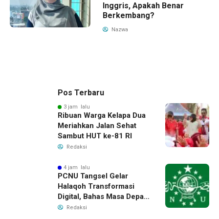
Inggris, Apakah Benar
Berkembang?
Nazwa
Pos Terbaru
3 jam lalu
Ribuan Warga Kelapa Dua
Meriahkan Jalan Sehat
Sambut HUT ke-81 RI
Redaksi
4 jam lalu
PCNU Tangsel Gelar
Halaqoh Transformasi
Digital, Bahas Masa Depan
NU di Era Disrupsi
Redaksi