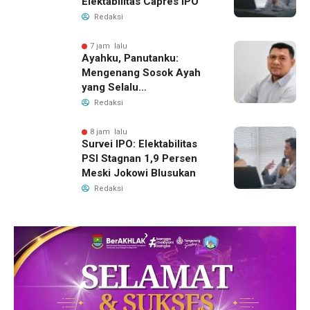
Elektabilitas Capres IPO
Redaksi
7 jam lalu
Ayahku, Panutanku:
Mengenang Sosok Ayah
yang Selalu
Membersamaiku
Redaksi
8 jam lalu
Survei IPO: Elektabilitas
PSI Stagnan 1,9 Persen
Meski Jokowi Blusukan
Redaksi