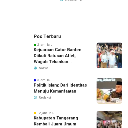
Pos Terbaru
2 jam lalu
Kejuaraan Catur Banten
Diikuti Ratusan Atlet,
Wagub Tekankan
Pembinaan Dini
Nazwa
3 jam lalu
Politik Islam: Dari Identitas
Menuju Kemanfaatan
Redaksi
12 jam lalu
Kabupaten Tangerang
Kembali Juara Umum