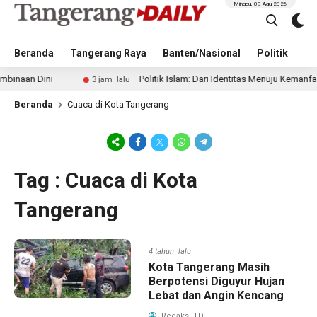
Minggu, 09 Agu 2026
Beranda
Tangerang Raya
Banten/Nasional
Politik
Pe
aan Dini
Politik Islam: Dari Identitas Menuju Kemanfaatan
3 jam lalu
Beranda
Cuaca di Kota Tangerang
Tag : Cuaca di Kota
Tangerang
4 tahun lalu
Kota Tangerang Masih
Berpotensi Diguyur Hujan
Lebat dan Angin Kencang
Redaksi TD