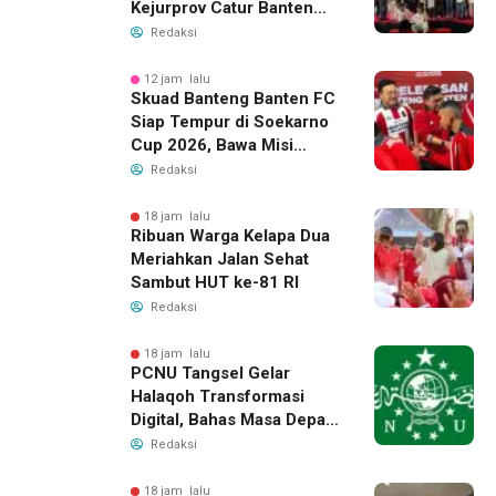
Kejurprov Catur Banten
2026, Raih 24 Medali
Redaksi
12 jam lalu
Skuad Banteng Banten FC
Siap Tempur di Soekarno
Cup 2026, Bawa Misi
Harumkan Nama Banten
Redaksi
18 jam lalu
Ribuan Warga Kelapa Dua
Meriahkan Jalan Sehat
Sambut HUT ke-81 RI
Redaksi
18 jam lalu
PCNU Tangsel Gelar
Halaqoh Transformasi
Digital, Bahas Masa Depan
NU di Era Disrupsi
Redaksi
18 jam lalu