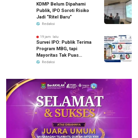
KDMP Belum Dipahami
Publik, IPO Soroti Risiko
Jadi “Ritel Baru”
Redaksi
19 jam lalu
Survei IPO: Publik Terima
Program MBG, tapi
Mayoritas Tak Puas
dengan Pengelolaannya
Redaksi