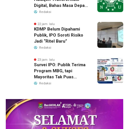
Digital, Bahas Masa Depan
NU di Era Disrupsi
Redaksi
22 jam lalu
KDMP Belum Dipahami
Publik, IPO Soroti Risiko
Jadi “Ritel Baru”
Redaksi
23 jam lalu
Survei IPO: Publik Terima
Program MBG, tapi
Mayoritas Tak Puas
dengan Pengelolaannya
Redaksi