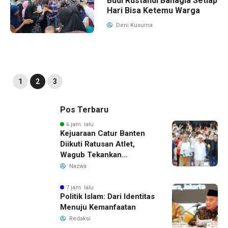
Budi Rustandi Bahagia Setiap
Hari Bisa Ketemu Warga
Deni Kusuma
1
2
3
Pos Terbaru
6 jam lalu
Kejuaraan Catur Banten
Diikuti Ratusan Atlet,
Wagub Tekankan
Pembinaan Dini
Nazwa
7 jam lalu
Politik Islam: Dari Identitas
Menuju Kemanfaatan
Redaksi