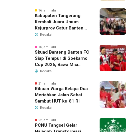
16 jam lalu
Kabupaten Tangerang
Kembali Juara Umum
Kejurprov Catur Banten
2026, Raih 24 Medali
Redaksi
16 jam lalu
Skuad Banteng Banten FC
Siap Tempur di Soekarno
Cup 2026, Bawa Misi
Harumkan Nama Banten
Redaksi
21 jam lalu
Ribuan Warga Kelapa Dua
Meriahkan Jalan Sehat
Sambut HUT ke-81 RI
Redaksi
22 jam lalu
PCNU Tangsel Gelar
Halaqoh Transformasi