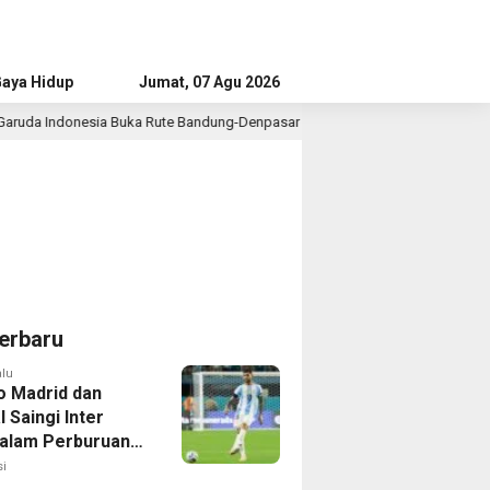
aya Hidup
Advertorial
Jumat, 07 Agu 2026
te Bandung-Denpasar
Bupati Tangerang Dialog dengan Pen
5 jam lalu
erbaru
alu
co Madrid dan
 Saingi Inter
dalam Perburuan
an Romero,
i
er Bek Tottenham