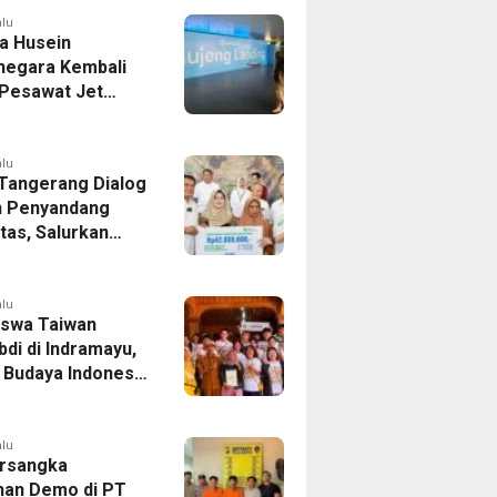
as
alu
a Husein
negara Kembali
 Pesawat Jet
14 Agustus 2026,
 Indonesia Buka
andung-Denpasar
alu
 Tangerang Dialog
 Penyandang
itas, Salurkan
n dan Tampung
si
alu
swa Taiwan
di di Indramayu,
r Budaya Indonesia
ukasi Pekerja
alu
rsangka
han Demo di PT