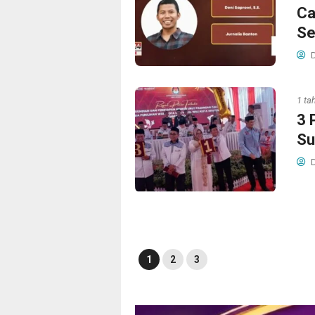
Ca
Se
D
1 ta
3 
Su
D
1
2
3