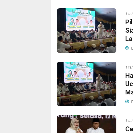
1 ta
Pi
Si
La
D
1 ta
Ha
Uc
Ma
D
1 ta
Ce