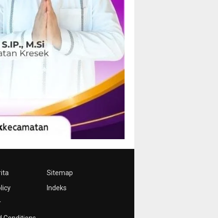
ita
Sitemap
licy
Indeks
r