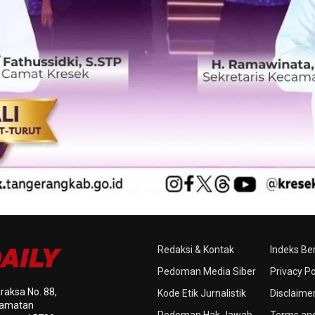
Redaksi & Kontak
Indeks Ber
Pedoman Media Siber
Privacy Po
raksa No. 88,
Kode Etik Jurnalistik
Disclaime
ecamatan