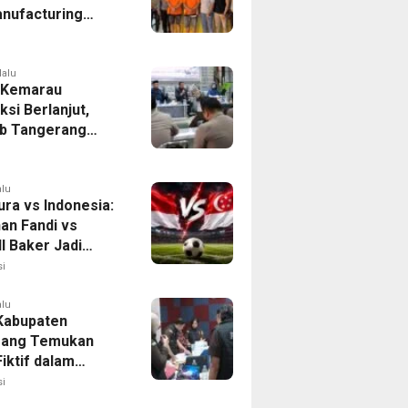
nufacturing
ia Ditahan, Polda
 Ungkap Motif
tan Pengelolaan
lalu
 Kemarau
ksi Berlanjut,
b Tangerang
n Langkah
asi Krisis Air
alu
ura vs Indonesia:
han Fandi vs
l Baker Jadi
 di Piala AFF
i
alu
 Kabupaten
rang Temukan
iktif dalam
ikan Dana BOP
i