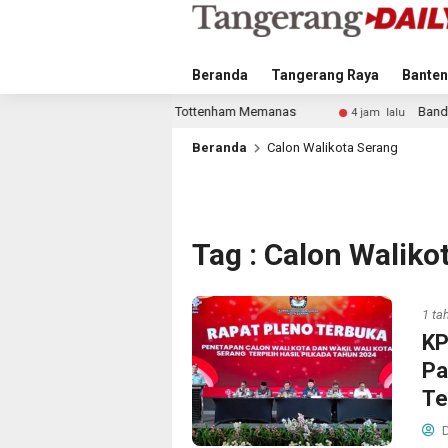
Beranda
Tangerang Raya
Banten
r Bek Tottenham Memanas
Bandara Husein Sastranegara Ke
4 jam lalu
Beranda
Calon Walikota Serang
Tag : Calon Waliko
1 ta
KP
Pa
Te
D