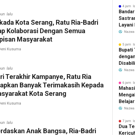
Meman
4 jam l
Bandar
hun lalu
Sastra
lkada Kota Serang, Ratu Ria-Badri
Layani
ap Kolaborasi Dengan Semua
Mulai 
Nazwa
Garuda
pisan Masyarakat
Rute B
5 jam l
eni Kusuma
Bupati
dengan
Disabil
hun lalu
Bantua
Nazwa
ri Terakhir Kampanye, Ratu Ria
Aspira
6 jam l
apkan Banyak Terimakasih Kepada
Mahasi
syarakat Kota Serang
Mengab
Belaja
eni Kusuma
dan Ed
Nazwa
Migran
7 jam l
hun lalu
Dua Te
rdaskan Anak Bangsa, Ria-Badri
Kericu