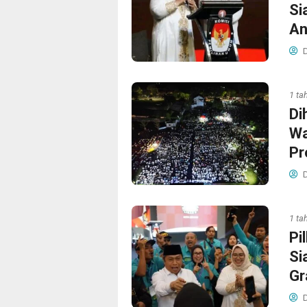
Si
An
D
1 ta
Di
Wa
Pr
D
1 ta
Pi
Si
Gr
D