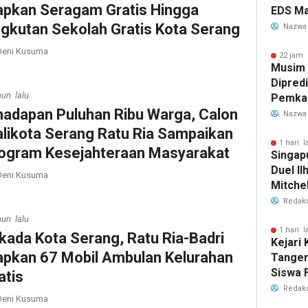
apkan Seragam Gratis Hingga
EDS Ma
Indones
gkutan Sekolah Gratis Kota Serang
Nazwa
Banten
eni Kusuma
Perebu
22 jam 
Musim
Limbah
Dipredi
hun lalu
Pemka
hadapan Puluhan Ribu Warga, Calon
Siapka
Nazwa
Antisip
likota Serang Ratu Ria Sampaikan
Bersih
1 hari l
ogram Kesejahteraan Masyarakat
Singap
Duel Il
eni Kusuma
Mitchel
Sorotan
Redaks
2026
hun lalu
1 hari l
lkada Kota Serang, Ratu Ria-Badri
Kejari
apkan 67 Mobil Ambulan Kelurahan
Tange
Siswa F
atis
Penyid
Redaks
eni Kusuma
PKBM