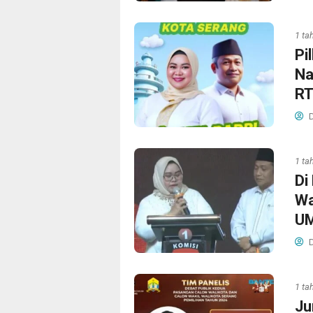
1 ta
Pi
Na
R
D
1 ta
Di
Wa
U
D
1 ta
Ju