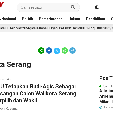
/Nasional
Politik
Pemerintahan
Hukum
Pendidikan
G
mbali Layani Pesawat Jet Mulai 14 Agustus 2026, Garuda Indonesia Buka Ru
ta Serang
Pos T
hun lalu
U Tetapkan Budi-Agis Sebagai
3 jam l
Atleti
sangan Calon Walikota Serang
Arsenal
rpilih dan Wakil
Milan 
Cristi
Redaks
eni Kusuma
Transf