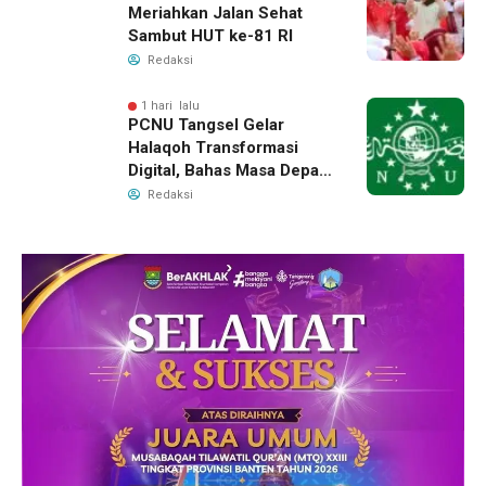
Meriahkan Jalan Sehat
Sambut HUT ke-81 RI
Redaksi
1 hari lalu
PCNU Tangsel Gelar
Halaqoh Transformasi
Digital, Bahas Masa Depan
NU di Era Disrupsi
Redaksi