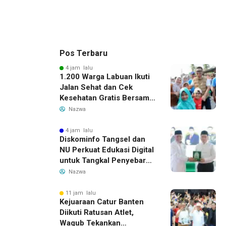
Pos Terbaru
4 jam lalu
1.200 Warga Labuan Ikuti
Jalan Sehat dan Cek
Kesehatan Gratis Bersama
Gubernur Banten
Nazwa
4 jam lalu
Diskominfo Tangsel dan
NU Perkuat Edukasi Digital
untuk Tangkal Penyebaran
Hoaks
Nazwa
11 jam lalu
Kejuaraan Catur Banten
Diikuti Ratusan Atlet,
Wagub Tekankan