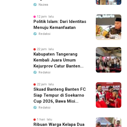
Pembinaan Dini
Nazwa
12 jam lalu
Politik Islam: Dari Identitas
Menuju Kemanfaatan
Redaksi
22 jam lalu
Kabupaten Tangerang
Kembali Juara Umum
Kejurprov Catur Banten
2026, Raih 24 Medali
Redaksi
22 jam lalu
Skuad Banteng Banten FC
Siap Tempur di Soekarno
Cup 2026, Bawa Misi
Harumkan Nama Banten
Redaksi
1 hari lalu
Ribuan Warga Kelapa Dua