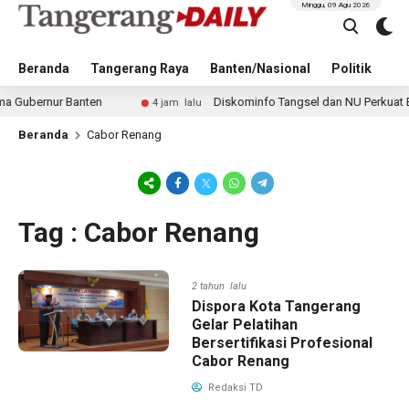
Minggu, 09 Agu 2026
Beranda
Tangerang Raya
Banten/Nasional
Politik
Pe
ubernur Banten
Diskominfo Tangsel dan NU Perkuat Eduka
4 jam lalu
Beranda
Cabor Renang
Tag : Cabor Renang
2 tahun lalu
Dispora Kota Tangerang
Gelar Pelatihan
Bersertifikasi Profesional
Cabor Renang
Redaksi TD