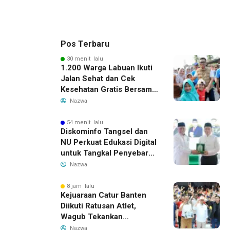
Pos Terbaru
30 menit lalu
1.200 Warga Labuan Ikuti
Jalan Sehat dan Cek
Kesehatan Gratis Bersama
Gubernur Banten
Nazwa
54 menit lalu
Diskominfo Tangsel dan
NU Perkuat Edukasi Digital
untuk Tangkal Penyebaran
Hoaks
Nazwa
8 jam lalu
Kejuaraan Catur Banten
Diikuti Ratusan Atlet,
Wagub Tekankan
Pembinaan Dini
Nazwa