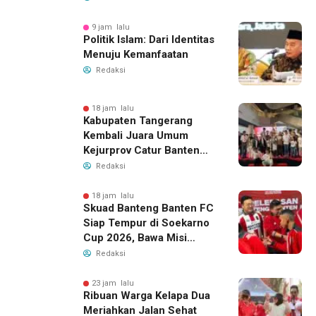
9 jam lalu
Politik Islam: Dari Identitas
Menuju Kemanfaatan
Redaksi
18 jam lalu
Kabupaten Tangerang
Kembali Juara Umum
Kejurprov Catur Banten
2026, Raih 24 Medali
Redaksi
18 jam lalu
Skuad Banteng Banten FC
Siap Tempur di Soekarno
Cup 2026, Bawa Misi
Harumkan Nama Banten
Redaksi
23 jam lalu
Ribuan Warga Kelapa Dua
Meriahkan Jalan Sehat