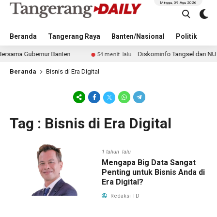
Minggu, 09 Agu 2026
Beranda
Tangerang Raya
Banten/Nasional
Politik
Pe
sama Gubernur Banten
Diskominfo Tangsel dan NU Perku
54 menit lalu
Beranda
Bisnis di Era Digital
Tag : Bisnis di Era Digital
1 tahun lalu
Mengapa Big Data Sangat
Penting untuk Bisnis Anda di
Era Digital?
Redaksi TD