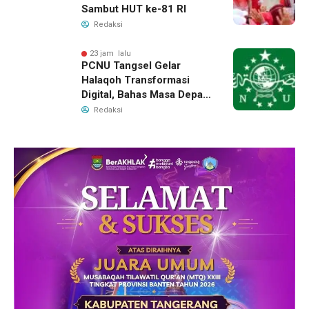
Sambut HUT ke-81 RI
Redaksi
23 jam lalu
PCNU Tangsel Gelar
Halaqoh Transformasi
Digital, Bahas Masa Depan
NU di Era Disrupsi
Redaksi