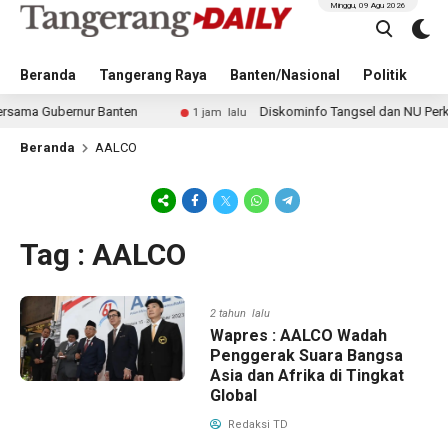
Minggu, 09 Agu 2026
Beranda
Tangerang Raya
Banten/Nasional
Politik
Pe
ma Gubernur Banten
Diskominfo Tangsel dan NU Perkuat E
1 jam lalu
Beranda
AALCO
Tag : AALCO
2 tahun lalu
Wapres : AALCO Wadah
Penggerak Suara Bangsa
Asia dan Afrika di Tingkat
Global
Redaksi TD