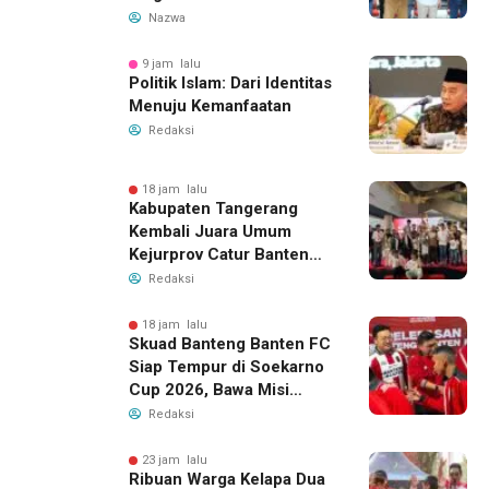
Pembinaan Dini
Nazwa
9 jam lalu
Politik Islam: Dari Identitas
Menuju Kemanfaatan
Redaksi
18 jam lalu
Kabupaten Tangerang
Kembali Juara Umum
Kejurprov Catur Banten
2026, Raih 24 Medali
Redaksi
18 jam lalu
Skuad Banteng Banten FC
Siap Tempur di Soekarno
Cup 2026, Bawa Misi
Harumkan Nama Banten
Redaksi
23 jam lalu
Ribuan Warga Kelapa Dua