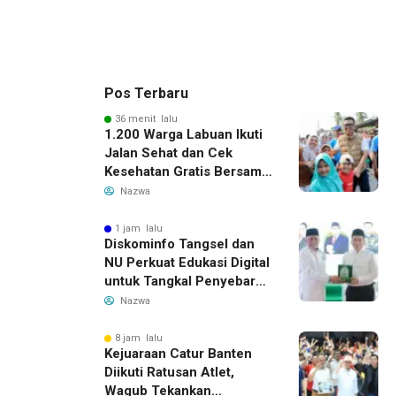
Pos Terbaru
36 menit lalu
1.200 Warga Labuan Ikuti
Jalan Sehat dan Cek
Kesehatan Gratis Bersama
Gubernur Banten
Nazwa
1 jam lalu
Diskominfo Tangsel dan
NU Perkuat Edukasi Digital
untuk Tangkal Penyebaran
Hoaks
Nazwa
8 jam lalu
Kejuaraan Catur Banten
Diikuti Ratusan Atlet,
Wagub Tekankan