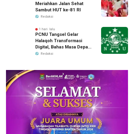
Meriahkan Jalan Sehat
Sambut HUT ke-81 RI
Redaksi
1 hari lalu
PCNU Tangsel Gelar
Halaqoh Transformasi
Digital, Bahas Masa Depan
NU di Era Disrupsi
Redaksi