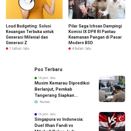
Loud Budgeting: Solusi
Pilar Saga Ichsan Dampingi
Keuangan Terbuka untuk
Komisi IX DPR RI Pantau
Generasi Milenial dan
Keamanan Pangan di Pasar
Generasi Z
Modern BSD
1 tahun lalu
4 bulan lalu
Pos Terbaru
14 jam lalu
Musim Kemarau Diprediksi
Berlanjut, Pemkab
Tangerang Siapkan
Langkah Antisipasi Krisis
Nazwa
Air Bersih
16 jam lalu
Singapura vs Indonesia:
Duel Ilhan Fandi vs