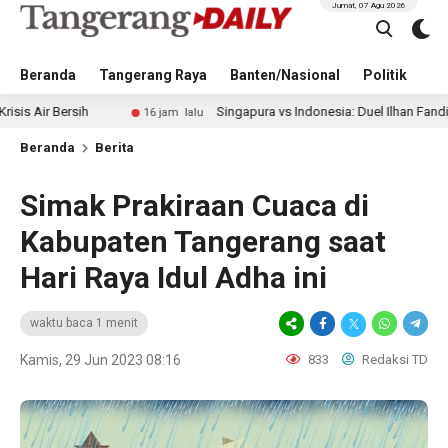
Jumat, 07 Agu 2026
Beranda
Tangerang Raya
Banten/Nasional
Politik
Pe
Bersih
Singapura vs Indonesia: Duel Ilhan Fandi vs Mitch
16 jam lalu
Beranda
Berita
Simak Prakiraan Cuaca di
Kabupaten Tangerang saat
Hari Raya Idul Adha ini
waktu baca 1 menit
Kamis, 29 Jun 2023 08:16
833
Redaksi TD