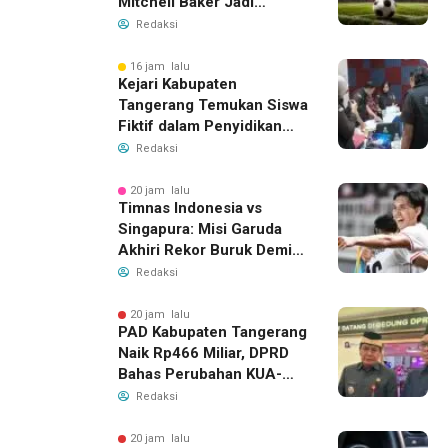
Mitchell Baker Jadi
Sorotan di Piala AFF 2026
Redaksi
16 jam lalu
Kejari Kabupaten
Tangerang Temukan Siswa
Fiktif dalam Penyidikan
Dana BOP PKBM
Redaksi
20 jam lalu
Timnas Indonesia vs
Singapura: Misi Garuda
Akhiri Rekor Buruk Demi
Tiket Semifinal Piala AFF
Redaksi
2026
20 jam lalu
PAD Kabupaten Tangerang
Naik Rp466 Miliar, DPRD
Bahas Perubahan KUA-
PPAS 2026
Redaksi
20 jam lalu