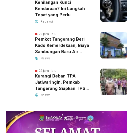
Kehilangan Kunci
Kendaraan? Ini Langkah
Tepat yang Perlu
Dilakukan
Redaksi
22 jam lalu
Pemkot Tangerang Beri
Kado Kemerdekaan, Biaya
Sambungan Baru Air
Bersih Dipangkas Jadi
Nazwa
Rp237 Ribu
22 jam lalu
Kurangi Beban TPA
Jatiwaringin, Pemkab
Tangerang Siapkan TPS3R
Baru di Tigaraksa
Nazwa