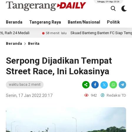
Minggu, 09 Agu 2026
Beranda
Tangerang Raya
Banten/Nasional
Politik
Pe
 Medali
Skuad Banteng Banten FC Siap Tempur di Soe
58 menit lalu
Beranda
Berita
Serpong Dijadikan Tempat
Street Race, Ini Lokasinya
waktu baca 2 menit
Senin, 17 Jan 2022 20:17
942
Redaksi TD