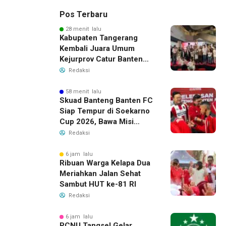
Pos Terbaru
28 menit lalu
Kabupaten Tangerang
Kembali Juara Umum
Kejurprov Catur Banten
2026, Raih 24 Medali
Redaksi
58 menit lalu
Skuad Banteng Banten FC
Siap Tempur di Soekarno
Cup 2026, Bawa Misi
Harumkan Nama Banten
Redaksi
6 jam lalu
Ribuan Warga Kelapa Dua
Meriahkan Jalan Sehat
Sambut HUT ke-81 RI
Redaksi
6 jam lalu
PCNU Tangsel Gelar