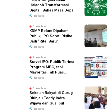
Halaqoh Transformasi
Digital, Bahas Masa Depan
NU di Era Disrupsi
Redaksi
6 jam lalu
KDMP Belum Dipahami
Publik, IPO Soroti Risiko
Jadi “Ritel Baru”
Redaksi
7 jam lalu
Survei IPO: Publik Terima
Program MBG, tapi
Mayoritas Tak Puas
dengan Pengelolaannya
Redaksi
8 jam lalu
Sekolah Rakyat di Curug
Ditinjau Teddy Indra
Wijaya dan Gus Ipul
Redaksi