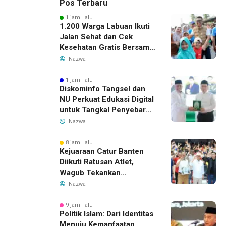
Pos Terbaru
1 jam lalu
1.200 Warga Labuan Ikuti
Jalan Sehat dan Cek
Kesehatan Gratis Bersama
Gubernur Banten
Nazwa
1 jam lalu
Diskominfo Tangsel dan
NU Perkuat Edukasi Digital
untuk Tangkal Penyebaran
Hoaks
Nazwa
8 jam lalu
Kejuaraan Catur Banten
Diikuti Ratusan Atlet,
Wagub Tekankan
Pembinaan Dini
Nazwa
9 jam lalu
Politik Islam: Dari Identitas
Menuju Kemanfaatan