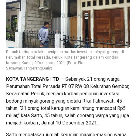
Rumah terduga pelaku penipuan modus investasi minyak goreng di
Perumahan Total Persada, Periuk, Kota Tangerang dalam kondisi
kosong, Kamis, 9 Desember 2021. (Foto: Eko
Setiawan/TangerangDaily)
KOTA TANGERANG | TD
— Sebanyak 21 orang warga
Perumahan Total Persada RT 07 RW 08 Kelurahan Gembor,
Kecamatan Periuk, menjadi korban penipuan investasi
bodong minyak goreng yang diotaki Rika Fatmawati, 45
tahun. “21 orang total kerugian kami hitung mencapai Rp5
miliar,” kata Sarto, 45 tahun, salah seorang warga yang juga
menjadi korban , Jumat 10 Desember 2021.
Sarto mengatakan, jumlah kerugian masing-masing warga