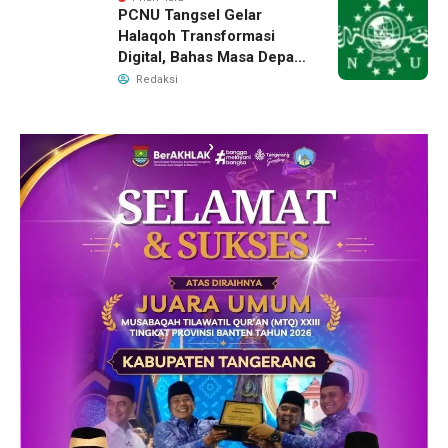
PCNU Tangsel Gelar
Halaqoh Transformasi
Digital, Bahas Masa Depan
NU di Era Disrupsi
Redaksi