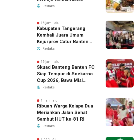
Redaksi
18 jam lalu
Kabupaten Tangerang
Kembali Juara Umum
Kejurprov Catur Banten
2026, Raih 24 Medali
Redaksi
19 jam lalu
Skuad Banteng Banten FC
Siap Tempur di Soekarno
Cup 2026, Bawa Misi
Harumkan Nama Banten
Redaksi
1 hari lalu
Ribuan Warga Kelapa Dua
Meriahkan Jalan Sehat
Sambut HUT ke-81 RI
Redaksi
1 hari lalu