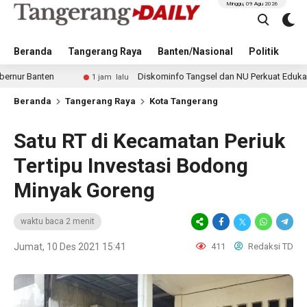
Minggu, 09 Agu 2026
Beranda
Tangerang Raya
Banten/Nasional
Politik
Pe
nten
Diskominfo Tangsel dan NU Perkuat Edukasi Digital 
1 jam lalu
Beranda
Tangerang Raya
Kota Tangerang
Satu RT di Kecamatan Periuk
Tertipu Investasi Bodong
Minyak Goreng
waktu baca 2 menit
Jumat, 10 Des 2021 15:41
411
Redaksi TD