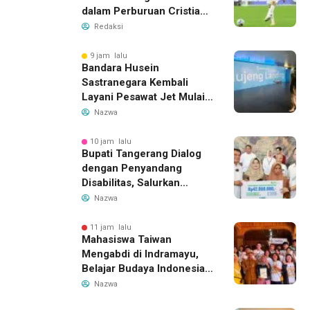
dalam Perburuan Cristian
Romero, Transfer Bek
Redaksi
Tottenham Memanas
9 jam lalu
Bandara Husein
Sastranegara Kembali
Layani Pesawat Jet Mulai
14 Agustus 2026, Garuda
Nazwa
Indonesia Buka Rute
Bandung-Denpasar
10 jam lalu
Bupati Tangerang Dialog
dengan Penyandang
Disabilitas, Salurkan
Bantuan dan Tampung
Nazwa
Aspirasi
11 jam lalu
Mahasiswa Taiwan
Mengabdi di Indramayu,
Belajar Budaya Indonesia
dan Edukasi Pekerja
Nazwa
Migran