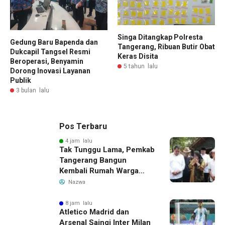
Singa Ditangkap Polresta
Gedung Baru Bapenda dan
Tangerang, Ribuan Butir Obat
Dukcapil Tangsel Resmi
Keras Disita
Beroperasi, Benyamin
5 tahun lalu
Dorong Inovasi Layanan
Publik
3 bulan lalu
Pos Terbaru
4 jam lalu
Tak Tunggu Lama, Pemkab
Tangerang Bangun
Kembali Rumah Warga
yang Roboh Akibat Puting
Nazwa
Beliung
8 jam lalu
Atletico Madrid dan
Arsenal Saingi Inter Milan