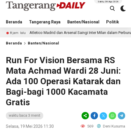
Sabtu, 08 Agu 2026
Beranda
Tangerang Raya
Banten/Nasional
Politik
Pe
Atletico Madrid dan Arsenal Saingi Inter Milan dalam Perburuan Cristia
alu
Beranda
Banten/Nasional
Run For Vision Bersama RS
Mata Achmad Wardi 28 Juni:
Ada 100 Operasi Katarak dan
Bagi-bagi 1000 Kacamata
Gratis
waktu baca 3 menit
Selasa, 19 Mei 2026 11:30
569
Deni Kusuma