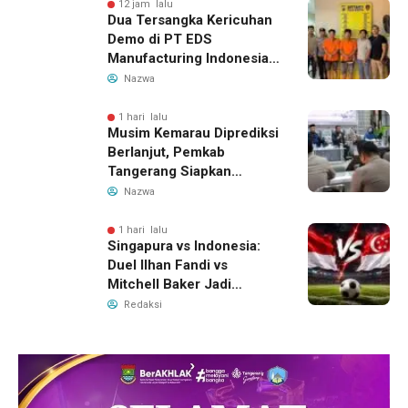
12 jam lalu
Dua Tersangka Kericuhan
Demo di PT EDS
Manufacturing Indonesia
Ditahan, Polda Banten
Nazwa
Ungkap Motif Perebutan
Pengelolaan Limbah
1 hari lalu
Musim Kemarau Diprediksi
Berlanjut, Pemkab
Tangerang Siapkan
Langkah Antisipasi Krisis
Nazwa
Air Bersih
1 hari lalu
Singapura vs Indonesia:
Duel Ilhan Fandi vs
Mitchell Baker Jadi
Sorotan di Piala AFF 2026
Redaksi