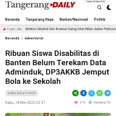
Sabtu, 08 Agu 2026
Beranda
Tangerang Raya
Banten/Nasional
Politik
Pe
Atletico Madrid dan Arsenal Saingi Inter Milan dalam Perburuan Cristian Ro
Beranda
Advertorial
Ribuan Siswa Disabilitas di
Banten Belum Terekam Data
Adminduk, DP3AKKB Jemput
Bola ke Sekolah
waktu baca 5 menit
Rabu, 18 Mei 2022 23:37
374
Redaksi TD