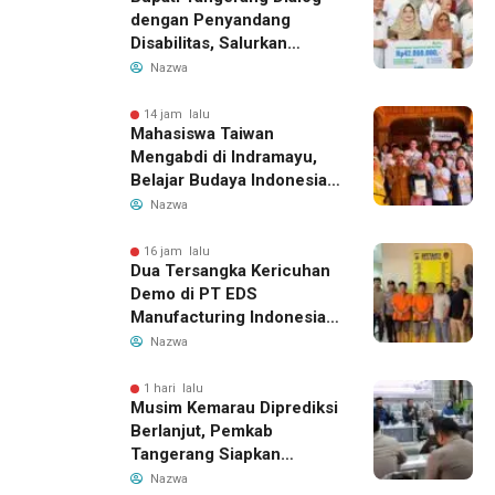
dengan Penyandang
Disabilitas, Salurkan
Bantuan dan Tampung
Nazwa
Aspirasi
14 jam lalu
Mahasiswa Taiwan
Mengabdi di Indramayu,
Belajar Budaya Indonesia
dan Edukasi Pekerja
Nazwa
Migran
16 jam lalu
Dua Tersangka Kericuhan
Demo di PT EDS
Manufacturing Indonesia
Ditahan, Polda Banten
Nazwa
Ungkap Motif Perebutan
Pengelolaan Limbah
1 hari lalu
Musim Kemarau Diprediksi
Berlanjut, Pemkab
Tangerang Siapkan
Langkah Antisipasi Krisis
Nazwa