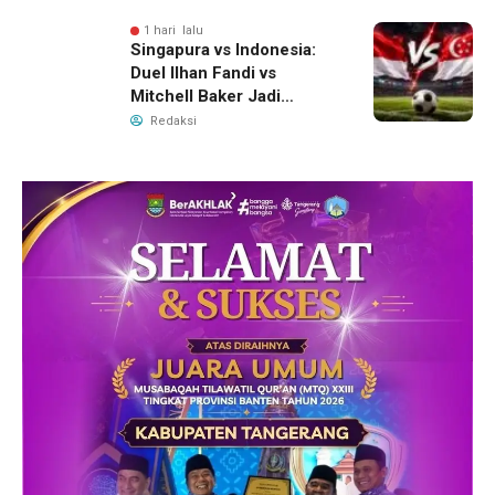
Air Bersih
1 hari lalu
Singapura vs Indonesia:
Duel Ilhan Fandi vs
Mitchell Baker Jadi
Sorotan di Piala AFF 2026
Redaksi