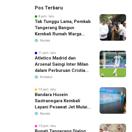
Pos Terbaru
8 jam lalu
Tak Tunggu Lama, Pemkab
Tangerang Bangun
Kembali Rumah Warga
yang Roboh Akibat Puting
Nazwa
Beliung
11 jam lalu
Atletico Madrid dan
Arsenal Saingi Inter Milan
dalam Perburuan Cristian
Romero, Transfer Bek
Redaksi
Tottenham Memanas
13 jam lalu
Bandara Husein
Sastranegara Kembali
Layani Pesawat Jet Mulai
14 Agustus 2026, Garuda
Nazwa
Indonesia Buka Rute
Bandung-Denpasar
13 jam lalu
Bupati Tangerang Dialog