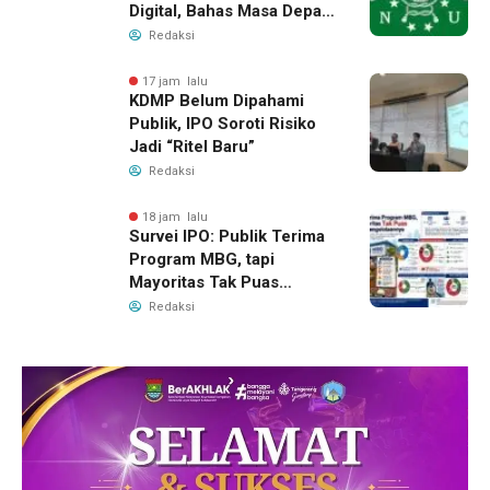
Digital, Bahas Masa Depan
NU di Era Disrupsi
Redaksi
17 jam lalu
KDMP Belum Dipahami
Publik, IPO Soroti Risiko
Jadi “Ritel Baru”
Redaksi
18 jam lalu
Survei IPO: Publik Terima
Program MBG, tapi
Mayoritas Tak Puas
dengan Pengelolaannya
Redaksi