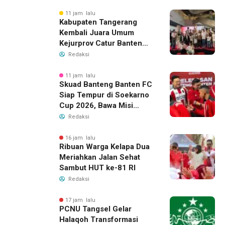
11 jam lalu
Kabupaten Tangerang
Kembali Juara Umum
Kejurprov Catur Banten
2026, Raih 24 Medali
Redaksi
11 jam lalu
Skuad Banteng Banten FC
Siap Tempur di Soekarno
Cup 2026, Bawa Misi
Harumkan Nama Banten
Redaksi
16 jam lalu
Ribuan Warga Kelapa Dua
Meriahkan Jalan Sehat
Sambut HUT ke-81 RI
Redaksi
17 jam lalu
PCNU Tangsel Gelar
Halaqoh Transformasi