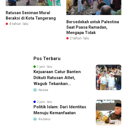
Ratusan Seniman Mural
Beraksi di Kota Tangerang
Bersedekah untuk Palestina
4 tahun lalu
Saat Puasa Ramadan,
Mengapa Tidak
2 tahun lalu
Pos Terbaru
1 jam lalu
Kejuaraan Catur Banten
Diikuti Ratusan Atlet,
Wagub Tekankan
Pembinaan Dini
Nazwa
2 jam lalu
Politik Islam: Dari Identitas
Menuju Kemanfaatan
Redaksi