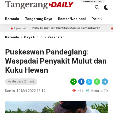
Minggu, 09 Agu 2026
Beranda
Tangerang Raya
Banten/Nasional
Politik
Pe
Politik Islam: Dari Identitas Menuju Kemanfaatan
 jam lalu
11 jam lal
Beranda
Gaya Hidup
Kesehatan
Puskeswan Pandeglang:
Waspadai Penyakit Mulut dan
Kuku Hewan
waktu baca 2 menit
Kamis, 12 Mei 2022 18:17
481
Redaksi TD