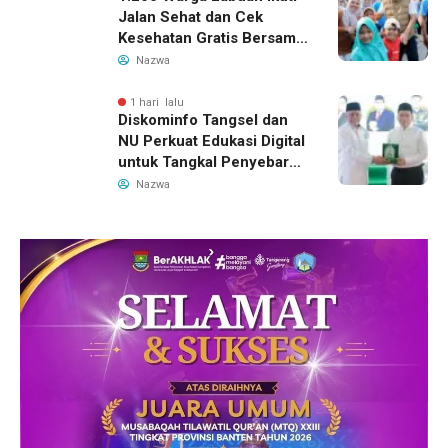
Jalan Sehat dan Cek
Kesehatan Gratis Bersama
Gubernur Banten
Nazwa
1 hari lalu
Diskominfo Tangsel dan
NU Perkuat Edukasi Digital
untuk Tangkal Penyebaran
Hoaks
Nazwa