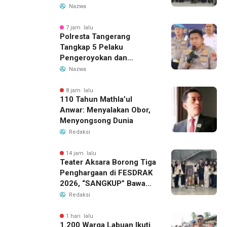
Demokrasi dan Soliditas
Nazwa
7 jam lalu
Polresta Tangerang
Tangkap 5 Pelaku
Pengeroyokan dan
Kekerasan Seksual di
Nazwa
Panongan
8 jam lalu
110 Tahun Mathla’ul
Anwar: Menyalakan Obor,
Menyongsong Dunia
Redaksi
14 jam lalu
Teater Aksara Borong Tiga
Penghargaan di FESDRAK
2026, “SANGKUP” Bawa
Pulang Juara 2 Grup
Redaksi
Teater Terbaik
1 hari lalu
1.200 Warga Labuan Ikuti