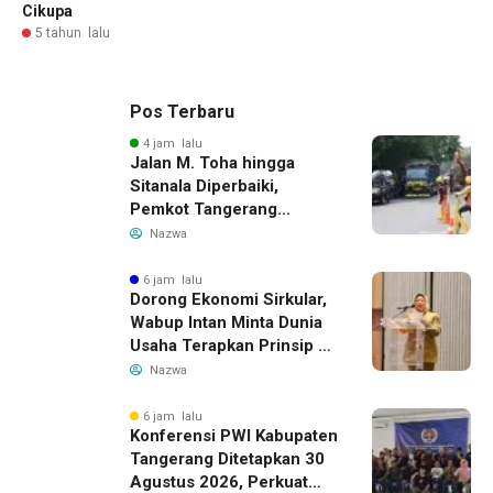
Cikupa
5 tahun lalu
Pos Terbaru
4 jam lalu
Jalan M. Toha hingga
Sitanala Diperbaiki,
Pemkot Tangerang
Siapkan Rekayasa Lalu
Nazwa
Lintas
6 jam lalu
Dorong Ekonomi Sirkular,
Wabup Intan Minta Dunia
Usaha Terapkan Prinsip 3R
dalam Pengelolaan Limbah
Nazwa
6 jam lalu
Konferensi PWI Kabupaten
Tangerang Ditetapkan 30
Agustus 2026, Perkuat