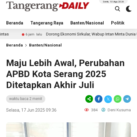
Senin, 10 Agu 2026
Beranda
Tangerang Raya
Banten/Nasional
Politik
Pe
Dorong Ekonomi Sirkular, Wabup Intan Minta Dunia Usaha Terap
6 jam lalu
Beranda
Banten/Nasional
Maju Lebih Awal, Perubahan
APBD Kota Serang 2025
Ditetapkan Akhir Juli
waktu baca 2 menit
Selasa, 17 Jun 2025 09:36
384
Deni Kusuma