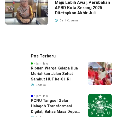
Maju Lebih Awal, Perubahan
APBD Kota Serang 2025
Ditetapkan Akhir Juli
Deni Kusuma
Pos Terbaru
4 jam lalu
Ribuan Warga Kelapa Dua
Meriahkan Jalan Sehat
Sambut HUT ke-81 RI
Redaksi
4 jam lalu
PCNU Tangsel Gelar
Halaqoh Transformasi
Digital, Bahas Masa Depan
NU di Era Disrupsi