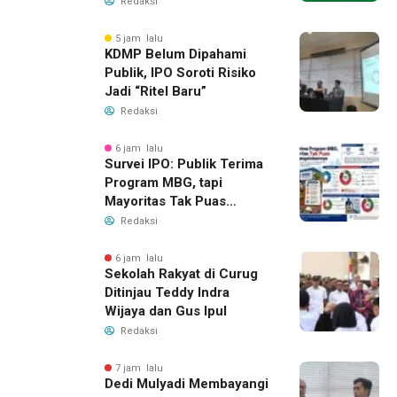
Redaksi
5 jam lalu
KDMP Belum Dipahami
Publik, IPO Soroti Risiko
Jadi “Ritel Baru”
Redaksi
6 jam lalu
Survei IPO: Publik Terima
Program MBG, tapi
Mayoritas Tak Puas
dengan Pengelolaannya
Redaksi
6 jam lalu
Sekolah Rakyat di Curug
Ditinjau Teddy Indra
Wijaya dan Gus Ipul
Redaksi
7 jam lalu
Dedi Mulyadi Membayangi