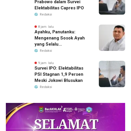
Prabowo dalam Survei
Elektabilitas Capres IPO
Redaksi
8 jam lalu
Ayahku, Panutanku:
Mengenang Sosok Ayah
yang Selalu
Membersamaiku
Redaksi
9 jam lalu
Survei IPO: Elektabilitas
PSI Stagnan 1,9 Persen
Meski Jokowi Blusukan
Redaksi