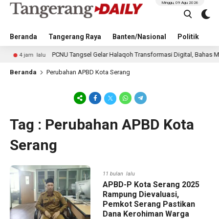
Minggu, 09 Agu 2026
Beranda
Tangerang Raya
Banten/Nasional
Politik
Pe
PCNU Tangsel Gelar Halaqoh Transformasi Digital, Bahas Masa De
4 jam lalu
Beranda
Perubahan APBD Kota Serang
Tag : Perubahan APBD Kota
Serang
11 bulan lalu
APBD-P Kota Serang 2025
Rampung Dievaluasi,
Pemkot Serang Pastikan
Dana Kerohiman Warga