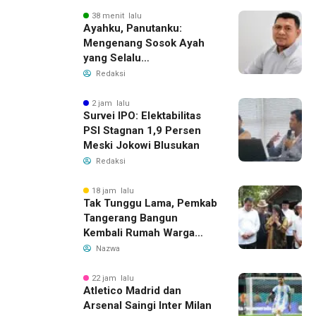
38 menit lalu
Ayahku, Panutanku:
Mengenang Sosok Ayah
yang Selalu
Membersamaiku
Redaksi
2 jam lalu
Survei IPO: Elektabilitas
PSI Stagnan 1,9 Persen
Meski Jokowi Blusukan
Redaksi
18 jam lalu
Tak Tunggu Lama, Pemkab
Tangerang Bangun
Kembali Rumah Warga
yang Roboh Akibat Puting
Nazwa
Beliung
22 jam lalu
Atletico Madrid dan
Arsenal Saingi Inter Milan