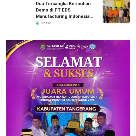
Dua Tersangka Kericuhan
Demo di PT EDS
Manufacturing Indonesia
Ditahan, Polda Banten
Nazwa
Ungkap Motif Perebutan
Pengelolaan Limbah