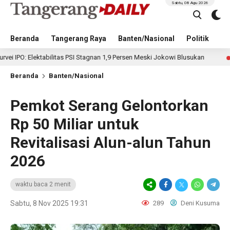
Sabtu, 08 Agu 2026
Beranda
Tangerang Raya
Banten/Nasional
Politik
Pe
tabilitas PSI Stagnan 1,9 Persen Meski Jokowi Blusukan
T
18 jam lalu
Beranda
Banten/Nasional
Pemkot Serang Gelontorkan
Rp 50 Miliar untuk
Revitalisasi Alun-alun Tahun
2026
waktu baca 2 menit
Sabtu, 8 Nov 2025 19:31
289
Deni Kusuma