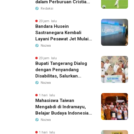
dalam Perburuan Cristian
Romero, Transfer Bek
Redaksi
Tottenham Memanas
23 jam lalu
Bandara Husein
Sastranegara Kembali
Layani Pesawat Jet Mulai
14 Agustus 2026, Garuda
Nazwa
Indonesia Buka Rute
Bandung-Denpasar
23 jam lalu
Bupati Tangerang Dialog
dengan Penyandang
Disabilitas, Salurkan
Bantuan dan Tampung
Nazwa
Aspirasi
1 hari lalu
Mahasiswa Taiwan
Mengabdi di Indramayu,
Belajar Budaya Indonesia
dan Edukasi Pekerja
Nazwa
Migran
1 hari lalu