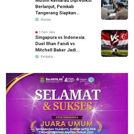
Musim Kemarau Diprediksi
Berlanjut, Pemkab
Tangerang Siapkan
Langkah Antisipasi Krisis
Nazwa
Air Bersih
1 hari lalu
Singapura vs Indonesia:
Duel Ilhan Fandi vs
Mitchell Baker Jadi
Sorotan di Piala AFF 2026
Redaksi