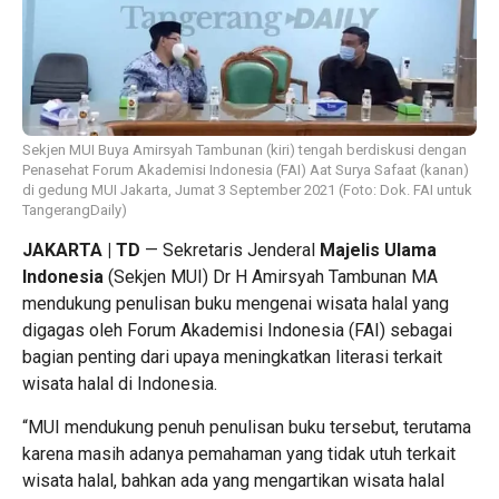
Sekjen MUI Buya Amirsyah Tambunan (kiri) tengah berdiskusi dengan
Penasehat Forum Akademisi Indonesia (FAI) Aat Surya Safaat (kanan)
di gedung MUI Jakarta, Jumat 3 September 2021 (Foto: Dok. FAI untuk
TangerangDaily)
JAKARTA | TD
— Sekretaris Jenderal
Majelis Ulama
Indonesia
(Sekjen MUI) Dr H Amirsyah Tambunan MA
mendukung penulisan buku mengenai wisata halal yang
digagas oleh Forum Akademisi Indonesia (FAI) sebagai
bagian penting dari upaya meningkatkan literasi terkait
wisata halal di Indonesia.
“MUI mendukung penuh penulisan buku tersebut, terutama
karena masih adanya pemahaman yang tidak utuh terkait
wisata halal, bahkan ada yang mengartikan wisata halal