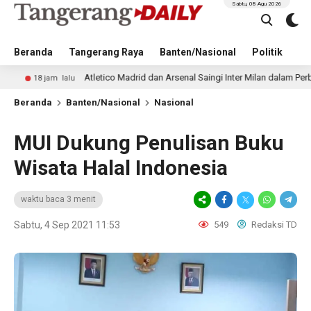
Sabtu, 08 Agu 2026
Beranda
Tangerang Raya
Banten/Nasional
Politik
Pe
Atletico Madrid dan Arsenal Saingi Inter Milan dalam Perburuan Cri
am lalu
Beranda
Banten/Nasional
Nasional
MUI Dukung Penulisan Buku
Wisata Halal Indonesia
waktu baca 3 menit
Sabtu, 4 Sep 2021 11:53
549
Redaksi TD