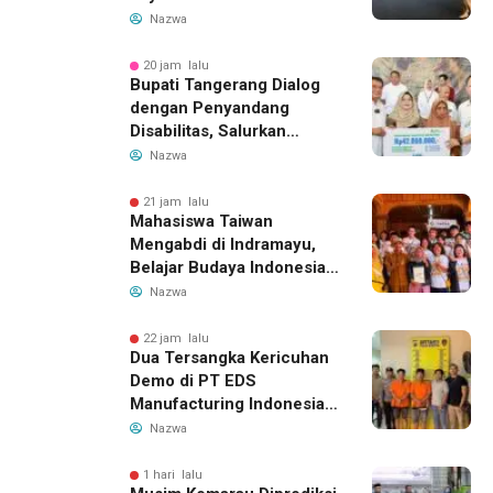
14 Agustus 2026, Garuda
Nazwa
Indonesia Buka Rute
Bandung-Denpasar
20 jam lalu
Bupati Tangerang Dialog
dengan Penyandang
Disabilitas, Salurkan
Bantuan dan Tampung
Nazwa
Aspirasi
21 jam lalu
Mahasiswa Taiwan
Mengabdi di Indramayu,
Belajar Budaya Indonesia
dan Edukasi Pekerja
Nazwa
Migran
22 jam lalu
Dua Tersangka Kericuhan
Demo di PT EDS
Manufacturing Indonesia
Ditahan, Polda Banten
Nazwa
Ungkap Motif Perebutan
Pengelolaan Limbah
1 hari lalu