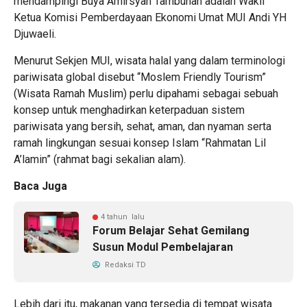
mendampingi Buya Amirsyah Tambunan adalah Wakil
Ketua Komisi Pemberdayaan Ekonomi Umat MUI Andi YH
Djuwaeli.
Menurut Sekjen MUI, wisata halal yang dalam terminologi
pariwisata global disebut “Moslem Friendly Tourism”
(Wisata Ramah Muslim) perlu dipahami sebagai sebuah
konsep untuk menghadirkan keterpaduan sistem
pariwisata yang bersih, sehat, aman, dan nyaman serta
ramah lingkungan sesuai konsep Islam “Rahmatan Lil
A’lamin” (rahmat bagi sekalian alam).
Baca Juga
4 tahun lalu
Forum Belajar Sehat Gemilang
Susun Modul Pembelajaran
Redaksi TD
Lebih dari itu, makanan yang tersedia di tempat wisata