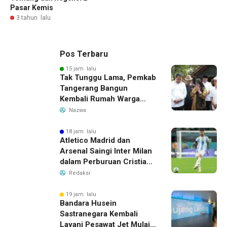
Pasar Kemis
3 tahun lalu
Pos Terbaru
15 jam lalu
Tak Tunggu Lama, Pemkab
Tangerang Bangun
Kembali Rumah Warga
yang Roboh Akibat Puting
Nazwa
Beliung
18 jam lalu
Atletico Madrid dan
Arsenal Saingi Inter Milan
dalam Perburuan Cristian
Romero, Transfer Bek
Redaksi
Tottenham Memanas
19 jam lalu
Bandara Husein
Sastranegara Kembali
Layani Pesawat Jet Mulai