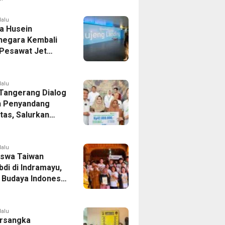
er Bek Tottenham
as
lalu
a Husein
negara Kembali
 Pesawat Jet
14 Agustus 2026,
 Indonesia Buka
andung-Denpasar
lalu
 Tangerang Dialog
 Penyandang
itas, Salurkan
n dan Tampung
si
lalu
swa Taiwan
di di Indramayu,
r Budaya Indonesia
ukasi Pekerja
lalu
rsangka