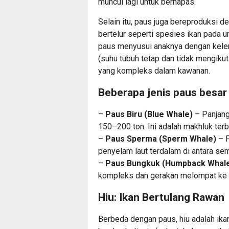
muncul lagi untuk bernapas.
Selain itu, paus juga bereproduksi d
bertelur seperti spesies ikan pada
paus menyusui anaknya dengan kele
(suhu tubuh tetap dan tidak mengikut
yang kompleks dalam kawanan.
Beberapa jenis paus besar 
–
Paus Biru (Blue Whale)
– Panjang
150–200 ton. Ini adalah makhluk terb
–
Paus Sperma (Sperm Whale)
– P
penyelam laut terdalam di antara se
–
Paus Bungkuk (Humpback Whal
kompleks dan gerakan melompat ke 
Hiu: Ikan Bertulang Rawan
Berbeda dengan paus, hiu adalah ika