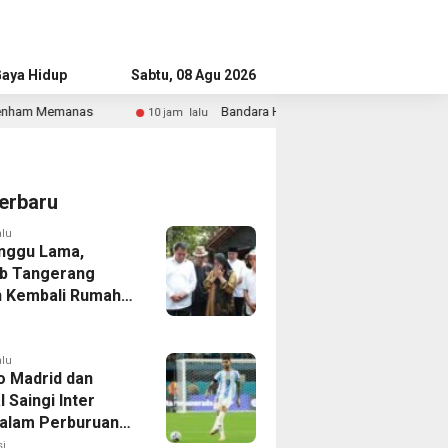
aya Hidup
Advertorial
Sabtu, 08 Agu 2026
Bandara Husein Sastranegara Kembali Layani Pesawat Jet Mulai
10 jam lalu
erbaru
alu
nggu Lama,
b Tangerang
 Kembali Rumah
yang Roboh
Puting Beliung
alu
co Madrid dan
 Saingi Inter
dalam Perburuan
an Romero,
i