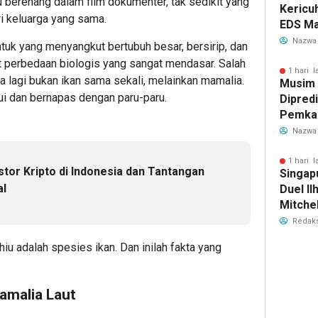
u berenang dalam film dokumenter, tak sedikit yang
Kericu
i keluarga yang sama.
EDS Ma
Indones
Nazwa
tuk yang menyangkut bertubuh besar, bersirip, dan
Banten
t perbedaan biologis yang sangat mendasar. Salah
Perebu
1 hari l
ya lagi bukan ikan sama sekali, melainkan mamalia.
Musim
Limbah
i dan bernapas dengan paru-paru.
Dipredi
Pemka
Siapka
Nazwa
Antisip
Bersih
1 hari l
tor Kripto di Indonesia dan Tantangan
Singap
al
Duel Il
Mitchel
Sorotan
Redaks
2026
iu adalah spesies ikan. Dan inilah fakta yang
amalia Laut