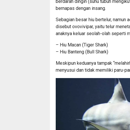
berdarah dingin (suhu tubuh mengikut
bernapas dengan insang.
Sebagian besar hiu bertelur, namun a
disebut ovovivipar, yaitu telur menet
anaknya keluar seolah-olah seperti m
– Hiu Macan (Tiger Shark)
– Hiu Banteng (Bull Shark)
Meskipun keduanya tampak “melahirk
menyusui dan tidak memiliki paru-par