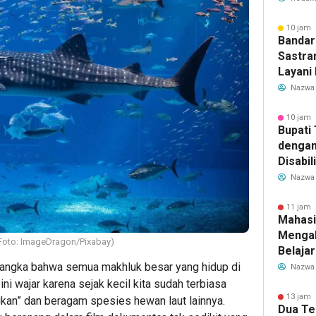
Transf
Meman
10 jam 
Bandar
Sastra
Layani
Mulai 
Nazwa
Garuda
Rute B
10 jam 
Bupati
dengan
Disabil
Bantua
Nazwa
Aspira
11 jam 
Mahasi
Mengab
 (Foto: ImageDragon/Pixabay)
Belaja
dan Ed
ngka bahwa semua makhluk besar yang hidup di
Nazwa
Migran
ini wajar karena sejak kecil kita sudah terbiasa
13 jam 
ikan” dan beragam spesies hewan laut lainnya.
Dua Te