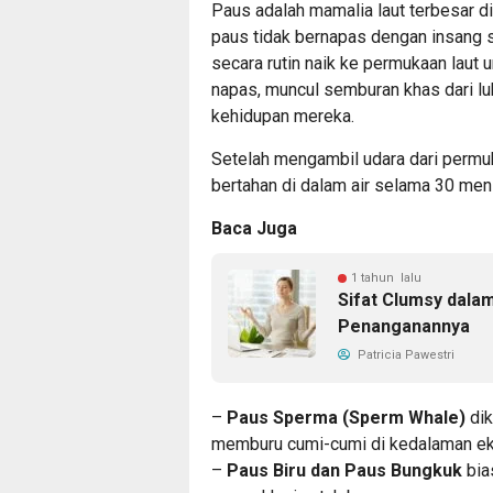
Paus adalah mamalia laut terbesar di
paus tidak bernapas dengan insang s
secara rutin naik ke permukaan lau
napas, muncul semburan khas dari l
kehidupan mereka.
Setelah mengambil udara dari perm
bertahan di dalam air selama 30 meni
Baca Juga
1 tahun lalu
Sifat Clumsy dala
Penanganannya
Patricia Pawestri
–
Paus Sperma (Sperm Whale)
dik
memburu cumi-cumi di kedalaman ek
–
Paus Biru dan Paus Bungkuk
bia