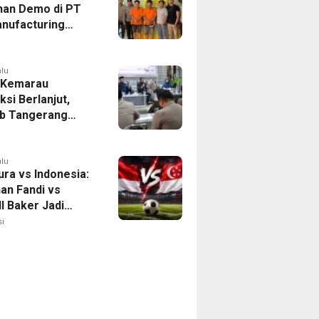
han Demo di PT
nufacturing
ia Ditahan, Polda
 Ungkap Motif
tan Pengelolaan
alu
 Kemarau
ksi Berlanjut,
b Tangerang
n Langkah
asi Krisis Air
alu
ura vs Indonesia:
han Fandi vs
l Baker Jadi
 di Piala AFF
i