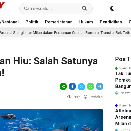
/Nasional
Politik
Pemerintahan
Hukum
Pendidikan
G
an dalam Perburuan Cristian Romero, Transfer Bek Tottenham Memanas
n Hiu: Salah Satunya
Pos T
5 jam l
!
Tak Tu
Pemka
Bangun
Warga 
Nazwa
887
Redaksi
Akibat 
8 jam l
Atleti
Arsenal
Milan 
Cristi
Redaks