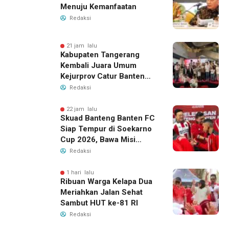
Menuju Kemanfaatan
Redaksi
21 jam lalu
Kabupaten Tangerang
Kembali Juara Umum
Kejurprov Catur Banten
2026, Raih 24 Medali
Redaksi
22 jam lalu
Skuad Banteng Banten FC
Siap Tempur di Soekarno
Cup 2026, Bawa Misi
Harumkan Nama Banten
Redaksi
1 hari lalu
Ribuan Warga Kelapa Dua
Meriahkan Jalan Sehat
Sambut HUT ke-81 RI
Redaksi