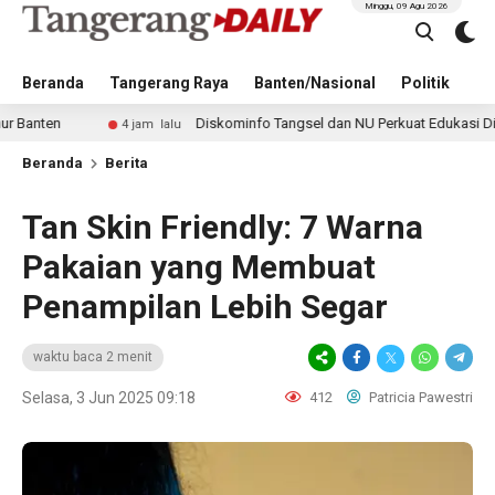
Minggu, 09 Agu 2026
Beranda
Tangerang Raya
Banten/Nasional
Politik
Pe
Diskominfo Tangsel dan NU Perkuat Edukasi Digital untuk
4 jam lalu
Beranda
Berita
Tan Skin Friendly: 7 Warna
Pakaian yang Membuat
Penampilan Lebih Segar
waktu baca 2 menit
Selasa, 3 Jun 2025 09:18
412
Patricia Pawestri