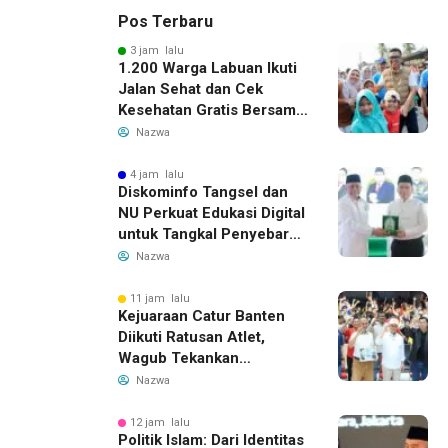
Pos Terbaru
3 jam lalu
1.200 Warga Labuan Ikuti
Jalan Sehat dan Cek
Kesehatan Gratis Bersama
Gubernur Banten
Nazwa
4 jam lalu
Diskominfo Tangsel dan
NU Perkuat Edukasi Digital
untuk Tangkal Penyebaran
Hoaks
Nazwa
11 jam lalu
Kejuaraan Catur Banten
Diikuti Ratusan Atlet,
Wagub Tekankan
Pembinaan Dini
Nazwa
12 jam lalu
Politik Islam: Dari Identitas