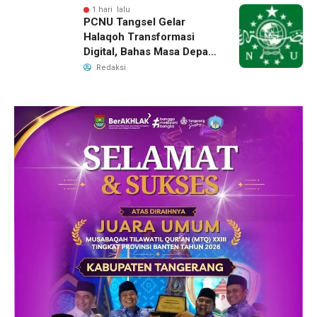
1 hari lalu
PCNU Tangsel Gelar
Halaqoh Transformasi
Digital, Bahas Masa Depan
NU di Era Disrupsi
Redaksi