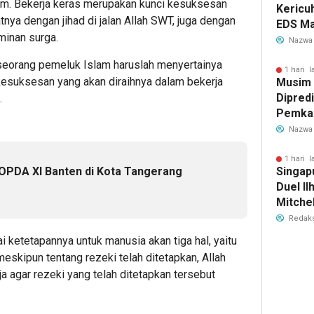
am. Bekerja keras merupakan kunci kesuksesan
Kericu
tnya dengan jihad di jalan Allah SWT, juga dengan
EDS Ma
minan surga.
Indones
Nazwa
Banten
, seorang pemeluk Islam haruslah menyertainya
Perebu
1 hari l
esuksesan yang akan diraihnya dalam bekerja
Musim
Limbah
Dipredi
.
Pemka
Siapka
Nazwa
Antisip
Bersih
1 hari l
OPDA XI Banten di Kota Tangerang
Singap
Duel Il
Mitchel
Sorotan
Redaks
2026
 ketetapannya untuk manusia akan tiga hal, yaitu
meskipun tentang rezeki telah ditetapkan, Allah
a agar rezeki yang telah ditetapkan tersebut