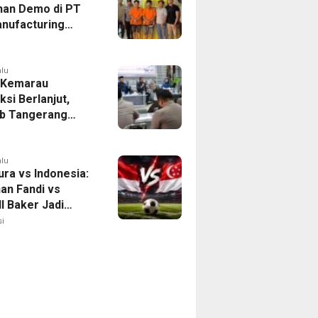
han Demo di PT
nufacturing
ia Ditahan, Polda
 Ungkap Motif
tan Pengelolaan
alu
 Kemarau
ksi Berlanjut,
b Tangerang
n Langkah
asi Krisis Air
alu
ura vs Indonesia:
han Fandi vs
l Baker Jadi
 di Piala AFF
i