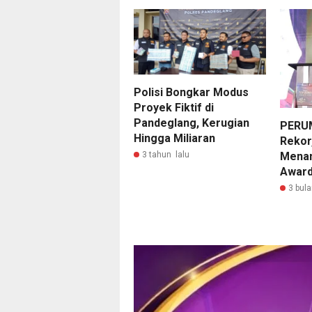
Polisi Bongkar Modus
Proyek Fiktif di
Pandeglang, Kerugian
PERU
Hingga Miliaran
Rekor,
3 tahun lalu
Mena
Awar
3 bula