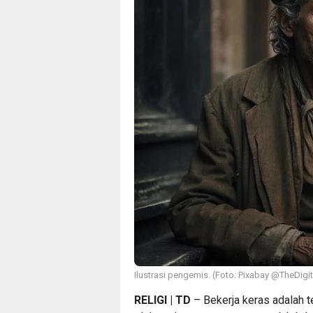
Ilustrasi pengemis. (Foto: Pixabay @TheDigit
RELIGI | TD
– Bekerja keras adalah 