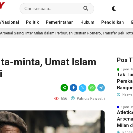
/Nasional
Politik
Pemerintahan
Hukum
Pendidikan
G
m Perburuan Cristian Romero, Transfer Bek Tottenham Memanas
8 jam l
ta-minta, Umat Islam
Pos T
3 jam l
i
Tak Tu
Pemka
Bangun
Warga 
Nazwa
656
Patricia Pawestri
Akibat 
6 jam l
Atleti
Arsenal
Milan 
Cristi
Redaks