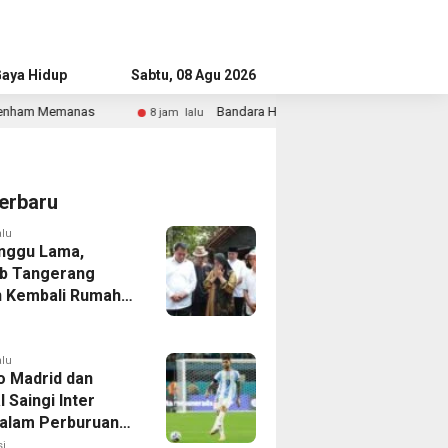
aya Hidup
Advertorial
Sabtu, 08 Agu 2026
Bandara Husein Sastranegara Kembali Layani Pesawat Jet Mulai 14 Agus
alu
erbaru
alu
nggu Lama,
b Tangerang
 Kembali Rumah
yang Roboh
Puting Beliung
alu
co Madrid dan
 Saingi Inter
dalam Perburuan
an Romero,
i