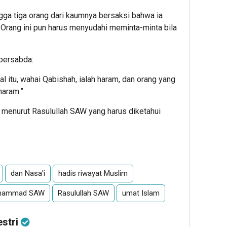
gga tiga orang dari kaumnya bersaksi bahwa ia
rang ini pun harus menyudahi meminta-minta bila
bersabda:
al itu, wahai Qabishah, ialah haram, dan orang yang
aram.”
 menurut Rasulullah SAW yang harus diketahui
dan Nasa'i
hadis riwayat Muslim
uhammad SAW
Rasulullah SAW
umat Islam
estri