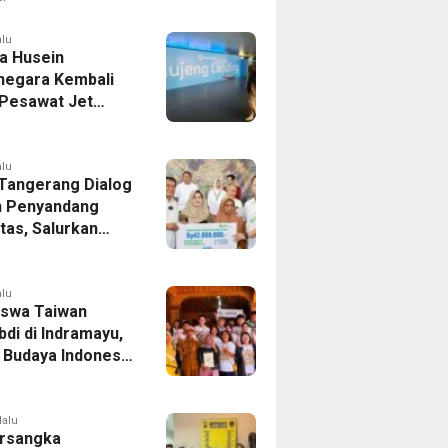
er Bek Tottenham
as
alu
a Husein
negara Kembali
 Pesawat Jet
14 Agustus 2026,
 Indonesia Buka
andung-Denpasar
alu
 Tangerang Dialog
 Penyandang
itas, Salurkan
n dan Tampung
si
alu
swa Taiwan
di di Indramayu,
r Budaya Indonesia
ukasi Pekerja
lalu
rsangka