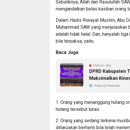
Sebaliknya, Allah dan Rasulullah S
mengandalkan belas kasihan orang l
Dalam Hadis Riwayat Muslim, Abu Da
Muhammad SAW yang menjelaskan bah
adalah tidak halal. Dan, hanyalah tig
bila terpaksa, yaitu:
Baca Juga
2 tahun lalu
DPRD Kabupaten T
Maksimalkan Kine
Patricia Pawestri
1. Orang yang menanggung hutang ora
hutang tersebut lunas.
2. Orang yang sedang terkena musiba
diharuskan berhenti bila telah mene