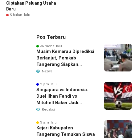
Ciptakan Peluang Usaha
Baru
5 bulan lalu
Pos Terbaru
36 menit lalu
Musim Kemarau Diprediksi
Berlanjut, Pemkab
Tangerang Siapkan
Langkah Antisipasi Krisis
Nazwa
Air Bersih
2 jam lalu
Singapura vs Indonesia:
Duel Ilhan Fandi vs
Mitchell Baker Jadi
Sorotan di Piala AFF 2026
Redaksi
3 jam lalu
Kejari Kabupaten
Tangerang Temukan Siswa