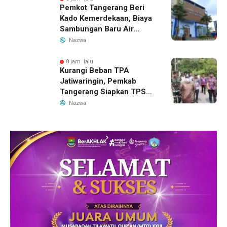
Pemkot Tangerang Beri
Kado Kemerdekaan, Biaya
Sambungan Baru Air
Bersih Dipangkas Jadi
Nazwa
Rp237 Ribu
8 jam lalu
Kurangi Beban TPA
Jatiwaringin, Pemkab
Tangerang Siapkan TPS3R
Baru di Tigaraksa
Nazwa