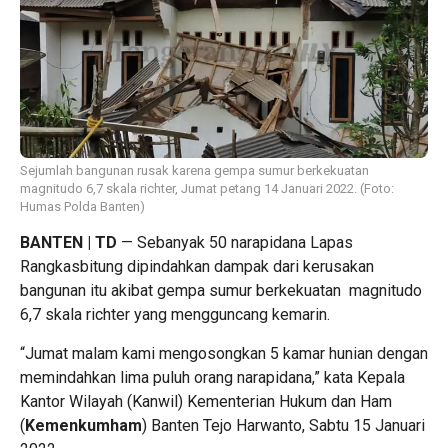
Sejumlah bangunan rusak karena gempa sumur berkekuatan
magnitudo 6,7 skala richter, Jumat petang 14 Januari 2022. (Foto:
Humas Polda Banten)
BANTEN | TD
— Sebanyak 50 narapidana Lapas
Rangkasbitung dipindahkan dampak dari kerusakan
bangunan itu akibat gempa sumur berkekuatan magnitudo
6,7 skala richter yang mengguncang kemarin.
“Jumat malam kami mengosongkan 5 kamar hunian dengan
memindahkan lima puluh orang narapidana,” kata Kepala
Kantor Wilayah (Kanwil) Kementerian Hukum dan Ham
(
Kemenkumham
) Banten Tejo Harwanto, Sabtu 15 Januari