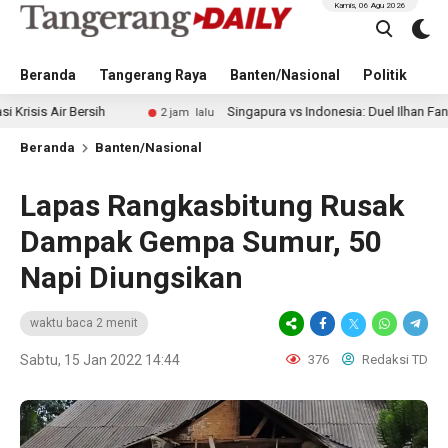
Kamis, 06 Agu 2026
Beranda
Tangerang Raya
Banten/Nasional
Politik
Pe
 Bersih
Singapura vs Indonesia: Duel Ilhan Fandi vs Mitche
2 jam lalu
Beranda
Banten/Nasional
Lapas Rangkasbitung Rusak
Dampak Gempa Sumur, 50
Napi Diungsikan
waktu baca 2 menit
Sabtu, 15 Jan 2022 14:44
376
Redaksi TD