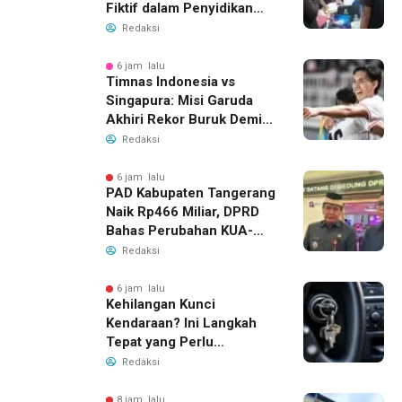
Fiktif dalam Penyidikan
Dana BOP PKBM
Redaksi
6 jam lalu
Timnas Indonesia vs
Singapura: Misi Garuda
Akhiri Rekor Buruk Demi
Tiket Semifinal Piala AFF
Redaksi
2026
6 jam lalu
PAD Kabupaten Tangerang
Naik Rp466 Miliar, DPRD
Bahas Perubahan KUA-
PPAS 2026
Redaksi
6 jam lalu
Kehilangan Kunci
Kendaraan? Ini Langkah
Tepat yang Perlu
Dilakukan
Redaksi
8 jam lalu