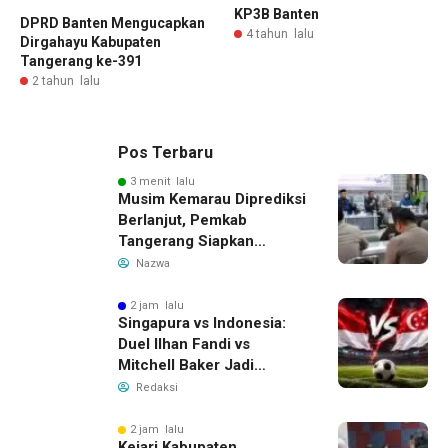
KP3B Banten
DPRD Banten Mengucapkan
4 tahun lalu
Dirgahayu Kabupaten
Tangerang ke-391
2 tahun lalu
Pos Terbaru
3 menit lalu
Musim Kemarau Diprediksi
Berlanjut, Pemkab
Tangerang Siapkan
Langkah Antisipasi Krisis
Nazwa
Air Bersih
2 jam lalu
Singapura vs Indonesia:
Duel Ilhan Fandi vs
Mitchell Baker Jadi
Sorotan di Piala AFF 2026
Redaksi
2 jam lalu
Kejari Kabupaten