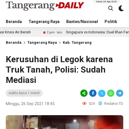
Kamis, 06 Agu 2026
Beranda
Tangerang Raya
Banten/Nasional
Politik
Pe
 Bersih
Singapura vs Indonesia: Duel Ilhan Fandi vs Mitch
2 jam lalu
Beranda
Tangerang Raya
Kab. Tangerang
Kerusuhan di Legok karena
Truk Tanah, Polisi: Sudah
Mediasi
waktu baca 1 menit
Minggu, 26 Sep 2021 18:45
524
Redaksi TD