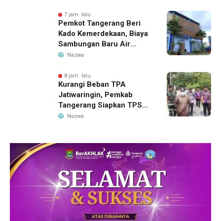
7 jam lalu
Pemkot Tangerang Beri
Kado Kemerdekaan, Biaya
Sambungan Baru Air
Bersih Dipangkas Jadi
Nazwa
Rp237 Ribu
8 jam lalu
Kurangi Beban TPA
Jatiwaringin, Pemkab
Tangerang Siapkan TPS3R
Baru di Tigaraksa
Nazwa