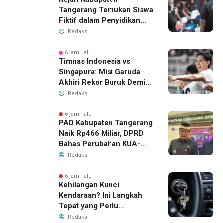
Tangerang Temukan Siswa
Fiktif dalam Penyidikan
Dana BOP PKBM
Redaksi
6 jam lalu
Timnas Indonesia vs
Singapura: Misi Garuda
Akhiri Rekor Buruk Demi
Tiket Semifinal Piala AFF
Redaksi
2026
6 jam lalu
PAD Kabupaten Tangerang
Naik Rp466 Miliar, DPRD
Bahas Perubahan KUA-
PPAS 2026
Redaksi
6 jam lalu
Kehilangan Kunci
Kendaraan? Ini Langkah
Tepat yang Perlu
Dilakukan
Redaksi