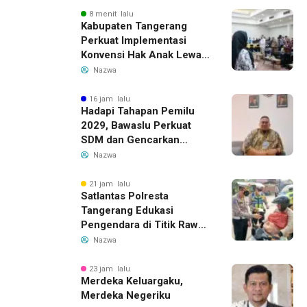
8 menit lalu
Kabupaten Tangerang
Perkuat Implementasi
Konvensi Hak Anak Lewat
Pelatihan Berbasis Budaya
Nazwa
Lokal
16 jam lalu
Hadapi Tahapan Pemilu
2029, Bawaslu Perkuat
SDM dan Gencarkan
Pendidikan Demokrasi
Nazwa
bagi Generasi Muda
21 jam lalu
Satlantas Polresta
Tangerang Edukasi
Pengendara di Titik Rawan
Kecelakaan Lewat
Nazwa
Program Si Caka
23 jam lalu
Merdeka Keluargaku,
Merdeka Negeriku