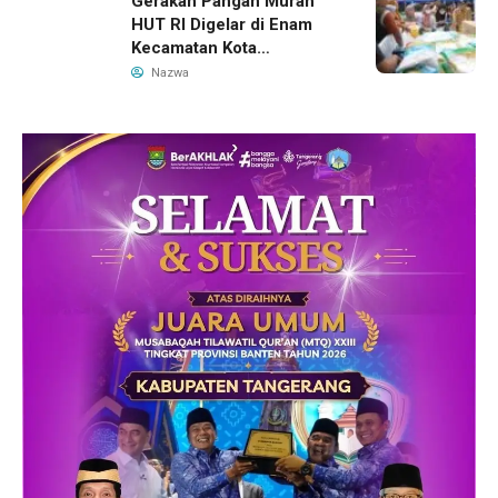
Gerakan Pangan Murah
HUT RI Digelar di Enam
Kecamatan Kota
Tangerang, Catat
Nazwa
Jadwalnya