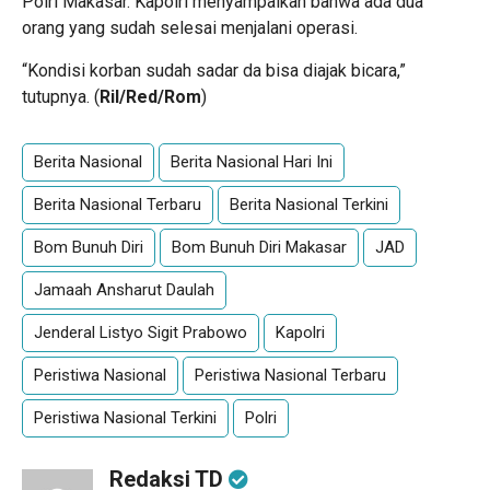
Polri Makasar. Kapolri menyampaikan bahwa ada dua
orang yang sudah selesai menjalani operasi.
“Kondisi korban sudah sadar da bisa diajak bicara,”
tutupnya. (
Ril/Red/Rom
)
Berita Nasional
Berita Nasional Hari Ini
Berita Nasional Terbaru
Berita Nasional Terkini
Bom Bunuh Diri
Bom Bunuh Diri Makasar
JAD
Jamaah Ansharut Daulah
Jenderal Listyo Sigit Prabowo
Kapolri
Peristiwa Nasional
Peristiwa Nasional Terbaru
Peristiwa Nasional Terkini
Polri
Redaksi TD