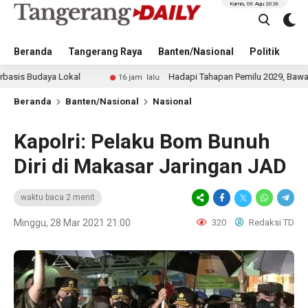
Kamis, 06 Agu 2026
Beranda
Tangerang Raya
Banten/Nasional
Politik
Pe
aya Lokal
Hadapi Tahapan Pemilu 2029, Bawaslu Perkua
16 jam lalu
Beranda
Banten/Nasional
Nasional
Kapolri: Pelaku Bom Bunuh
Diri di Makasar Jaringan JAD
waktu baca 2 menit
Minggu, 28 Mar 2021 21:00
320
Redaksi TD