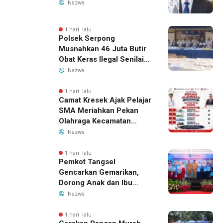
Nazwa
1 hari lalu
Polsek Serpong
Musnahkan 46 Juta Butir
Obat Keras Ilegal Senilai
Rp230 Miliar
Nazwa
1 hari lalu
Camat Kresek Ajak Pelajar
SMA Meriahkan Pekan
Olahraga Kecamatan
Kresek 2026
Nazwa
1 hari lalu
Pemkot Tangsel
Gencarkan Gemarikan,
Dorong Anak dan Ibu
Hamil Penuhi Protein
Nazwa
Hewani
1 hari lalu