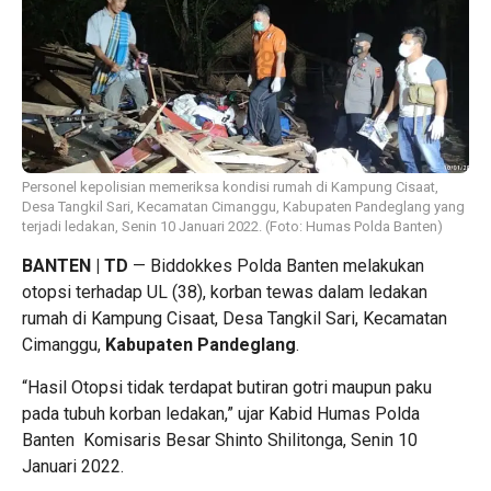
Personel kepolisian memeriksa kondisi rumah di Kampung Cisaat,
Desa Tangkil Sari, Kecamatan Cimanggu, Kabupaten Pandeglang yang
terjadi ledakan, Senin 10 Januari 2022. (Foto: Humas Polda Banten)
BANTEN | TD
— Biddokkes Polda Banten melakukan
otopsi terhadap UL (38), korban tewas dalam ledakan
rumah di Kampung Cisaat, Desa Tangkil Sari, Kecamatan
Cimanggu,
Kabupaten Pandeglang
.
“Hasil Otopsi tidak terdapat butiran gotri maupun paku
pada tubuh korban ledakan,” ujar Kabid Humas Polda
Banten Komisaris Besar Shinto Shilitonga, Senin 10
Januari 2022.