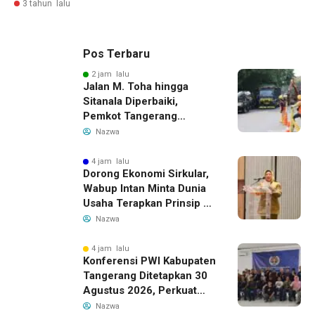
3 tahun lalu
Pos Terbaru
2 jam lalu
Jalan M. Toha hingga
Sitanala Diperbaiki,
Pemkot Tangerang
Siapkan Rekayasa Lalu
Nazwa
Lintas
4 jam lalu
Dorong Ekonomi Sirkular,
Wabup Intan Minta Dunia
Usaha Terapkan Prinsip 3R
dalam Pengelolaan Limbah
Nazwa
4 jam lalu
Konferensi PWI Kabupaten
Tangerang Ditetapkan 30
Agustus 2026, Perkuat
Demokrasi dan Soliditas
Nazwa