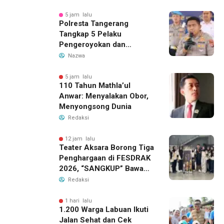
5 jam lalu
Polresta Tangerang
Tangkap 5 Pelaku
Pengeroyokan dan
Kekerasan Seksual di
Nazwa
Panongan
5 jam lalu
110 Tahun Mathla’ul
Anwar: Menyalakan Obor,
Menyongsong Dunia
Redaksi
12 jam lalu
Teater Aksara Borong Tiga
Penghargaan di FESDRAK
2026, “SANGKUP” Bawa
Pulang Juara 2 Grup
Redaksi
Teater Terbaik
1 hari lalu
1.200 Warga Labuan Ikuti
Jalan Sehat dan Cek