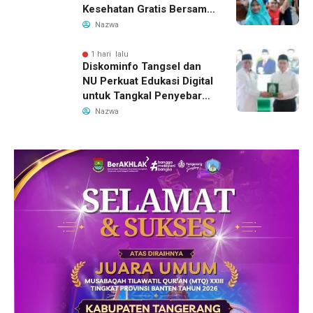
Kesehatan Gratis Bersama
Gubernur Banten
Nazwa
1 hari lalu
Diskominfo Tangsel dan
NU Perkuat Edukasi Digital
untuk Tangkal Penyebaran
Hoaks
Nazwa