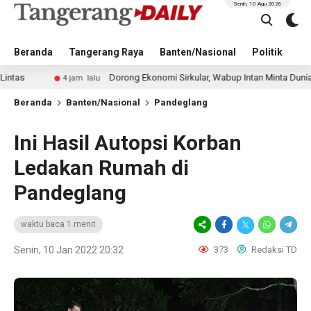
Senin, 10 Agu 2026
Beranda
Tangerang Raya
Banten/Nasional
Politik
Pe
Dorong Ekonomi Sirkular, Wabup Intan Minta Dunia Usaha Te
4 jam lalu
Beranda
Banten/Nasional
Pandeglang
Ini Hasil Autopsi Korban
Ledakan Rumah di
Pandeglang
waktu baca 1 menit
Senin, 10 Jan 2022 20:32
373
Redaksi TD