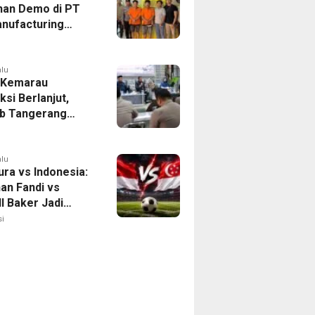
han Demo di PT
nufacturing
ia Ditahan, Polda
 Ungkap Motif
tan Pengelolaan
alu
 Kemarau
ksi Berlanjut,
b Tangerang
n Langkah
asi Krisis Air
alu
ura vs Indonesia:
han Fandi vs
l Baker Jadi
 di Piala AFF
i