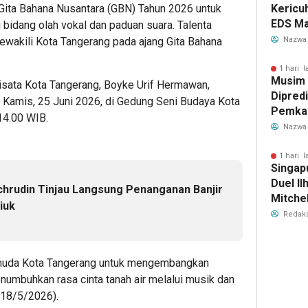
ita Bahana Nusantara (GBN) Tahun 2026 untuk
Kericu
EDS Ma
 bidang olah vokal dan paduan suara. Talenta
Indones
mewakili Kota Tangerang pada ajang Gita Bahana
Nazwa
Banten
Perebu
1 hari l
Musim
Limbah
sata Kota Tangerang, Boyke Urif Hermawan,
Dipredi
 Kamis, 25 Juni 2026, di Gedung Seni Budaya Kota
Pemka
14.00 WIB.
Siapka
Nazwa
Antisip
Bersih
1 hari l
Singap
Duel Il
chrudin Tinjau Langsung Penanganan Banjir
Mitchel
iuk
Sorotan
Redaks
2026
 muda Kota Tangerang untuk mengembangkan
umbuhkan rasa cinta tanah air melalui musik dan
(18/5/2026).