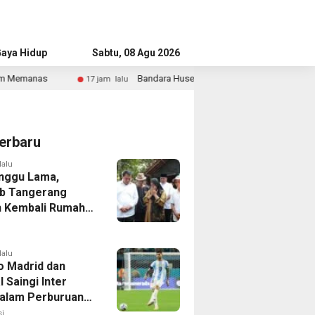
aya Hidup
Advertorial
Sabtu, 08 Agu 2026
Bandara Husein Sastranegara Kembali Layani Pesawat Jet Mulai 14
jam lalu
erbaru
lalu
nggu Lama,
b Tangerang
 Kembali Rumah
yang Roboh
Puting Beliung
lalu
co Madrid dan
 Saingi Inter
dalam Perburuan
an Romero,
i