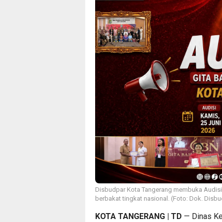
Disbudpar Kota Tangerang membuka Audisi 
berbakat tingkat nasional. (Foto: Dok. Disb
KOTA TANGERANG | TD
— Dinas Ke