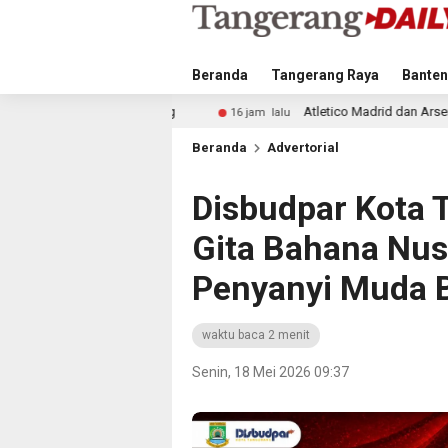
Beranda
Tangerang Raya
Banten
eliung
Atletico Madrid dan Arsenal Saingi Inter Milan 
16 jam lalu
Beranda
Advertorial
Disbudpar Kota 
Gita Bahana Nus
Penyanyi Muda 
waktu baca 2 menit
Senin, 18 Mei 2026 09:37