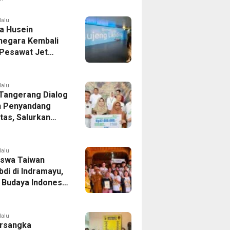
er Bek Tottenham
as
lalu
a Husein
negara Kembali
 Pesawat Jet
14 Agustus 2026,
 Indonesia Buka
andung-Denpasar
lalu
 Tangerang Dialog
 Penyandang
itas, Salurkan
n dan Tampung
si
lalu
swa Taiwan
di di Indramayu,
r Budaya Indonesia
ukasi Pekerja
lalu
rsangka