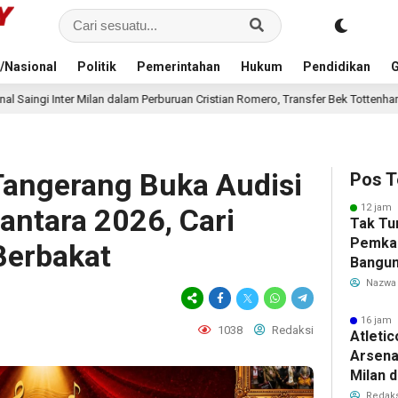
/Nasional
Politik
Pemerintahan
Hukum
Pendidikan
G
dalam Perburuan Cristian Romero, Transfer Bek Tottenham Memanas
17 
Tangerang Buka Audisi
Pos T
12 jam 
antara 2026, Cari
Tak Tu
Pemka
Berbakat
Bangun
Warga 
Nazwa
Akibat 
16 jam 
1038
Redaksi
Atleti
Arsenal
Milan 
Cristi
Redaks