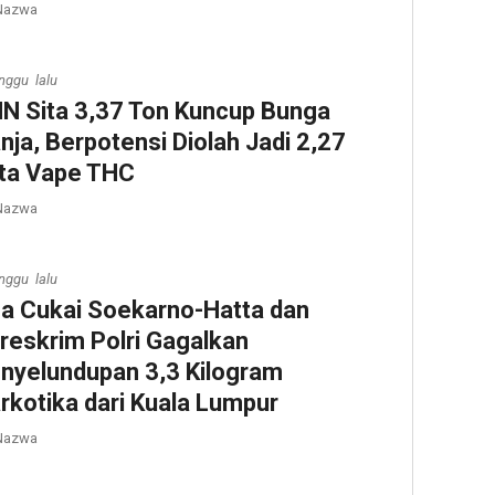
azwa
nggu lalu
N Sita 3,37 Ton Kuncup Bunga
nja, Berpotensi Diolah Jadi 2,27
ta Vape THC
azwa
nggu lalu
a Cukai Soekarno-Hatta dan
reskrim Polri Gagalkan
nyelundupan 3,3 Kilogram
rkotika dari Kuala Lumpur
azwa