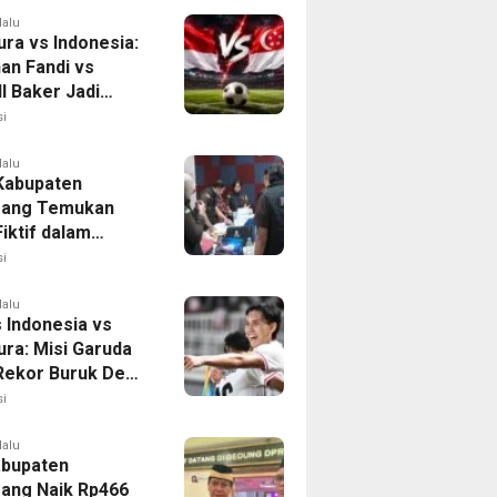
lalu
ura vs Indonesia:
han Fandi vs
l Baker Jadi
 di Piala AFF
i
lalu
 Kabupaten
rang Temukan
iktif dalam
ikan Dana BOP
i
lalu
 Indonesia vs
ura: Misi Garuda
 Rekor Buruk Demi
emifinal Piala AFF
i
lalu
bupaten
ang Naik Rp466