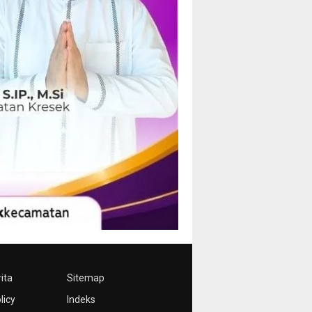
ita
Sitemap
licy
Indeks