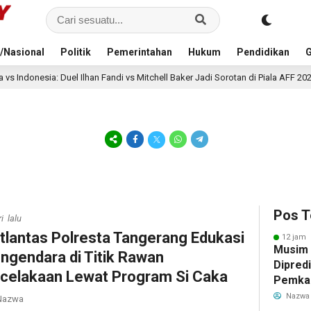
/Nasional
Politik
Pemerintahan
Hukum
Pendidikan
G
lhan Fandi vs Mitchell Baker Jadi Sorotan di Piala AFF 2026
14 jam lal
Pos T
i lalu
tlantas Polresta Tangerang Edukasi
12 jam 
Musim
ngendara di Titik Rawan
Dipredi
celakaan Lewat Program Si Caka
Pemka
Siapka
Nazwa
azwa
Antisip