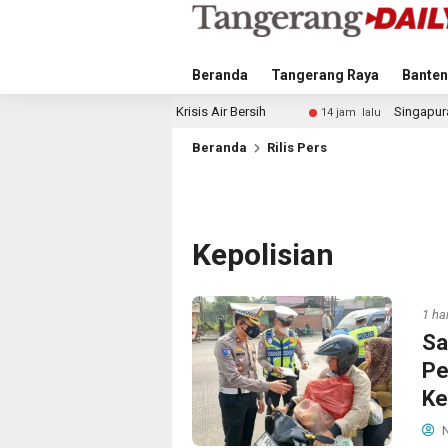
Beranda
Tangerang Raya
Banten
isipasi Krisis Air Bersih
Singapura vs Indonesia: Duel I
14 jam lalu
Beranda
Rilis Pers
Kepolisian
1 har
Sa
Pe
Ke
N