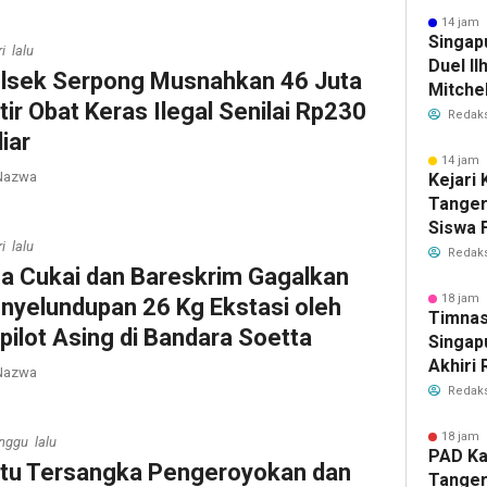
Bersih
14 jam 
Singap
i lalu
Duel Il
lsek Serpong Musnahkan 46 Juta
Mitchel
tir Obat Keras Ilegal Senilai Rp230
Sorotan
Redaks
2026
liar
14 jam 
azwa
Kejari
Tange
Siswa F
i lalu
Penyid
Redaks
a Cukai dan Bareskrim Gagalkan
PKBM
18 jam 
nyelundupan 26 Kg Ekstasi oleh
Timnas
pilot Asing di Bandara Soetta
Singap
Akhiri
azwa
Tiket S
Redaks
2026
18 jam 
nggu lalu
PAD Ka
tu Tersangka Pengeroyokan dan
Tanger