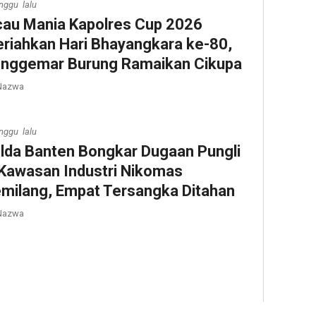
nggu lalu
cau Mania Kapolres Cup 2026
riahkan Hari Bhayangkara ke-80,
nggemar Burung Ramaikan Cikupa
azwa
nggu lalu
lda Banten Bongkar Dugaan Pungli
 Kawasan Industri Nikomas
milang, Empat Tersangka Ditahan
azwa