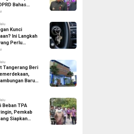
, DPRD Bahas
ahan KUA-PPAS
i
lalu
ngan Kunci
aan? Ini Langkah
yang Perlu
kan
i
lalu
 Tangerang Beri
emerdekaan,
Sambungan Baru
rsih Dipangkas
p237 Ribu
lalu
i Beban TPA
ringin, Pemkab
ang Siapkan
Baru di Tigaraksa