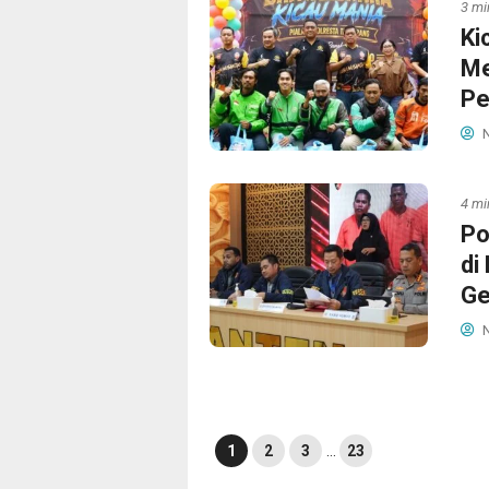
3 mi
Ki
Me
Pe
N
4 mi
Po
di
Ge
N
1
2
3
…
23