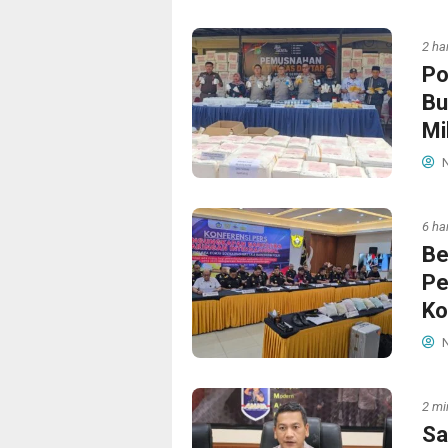
2 har
Po
Bu
Mi
N
6 har
Be
Pe
Ko
N
2 mi
Sa