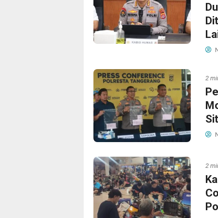
Du
Di
La
N
2 mi
Pe
Mo
Si
N
2 mi
Ka
Co
Po