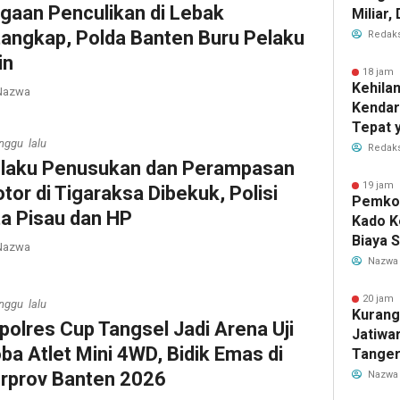
gaan Penculikan di Lebak
Miliar
Perub
tangkap, Polda Banten Buru Pelaku
Redaks
2026
in
18 jam 
Kehila
azwa
Kendar
Tepat 
nggu lalu
Dilaku
Redaks
laku Penusukan dan Perampasan
19 jam 
tor di Tigaraksa Dibekuk, Polisi
Pemkot
ta Pisau dan HP
Kado K
Biaya 
azwa
Air Be
Nazwa
Jadi R
20 jam 
nggu lalu
Kurang
polres Cup Tangsel Jadi Arena Uji
Jatiwa
ba Atlet Mini 4WD, Bidik Emas di
Tanger
TPS3R 
rprov Banten 2026
Nazwa