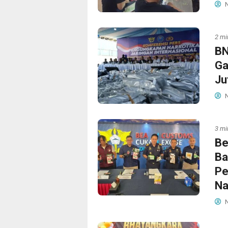
N
2 mi
BN
Ga
Ju
N
3 mi
Be
Ba
Pe
Na
N