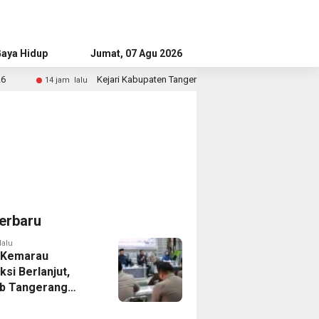
aya Hidup
Advertorial
Jumat, 07 Agu 2026
Kejari Kabupaten Tangerang Temukan Siswa Fiktif dalam Penyidikan Dan
u
erbaru
lalu
 Kemarau
ksi Berlanjut,
b Tangerang
n Langkah
asi Krisis Air