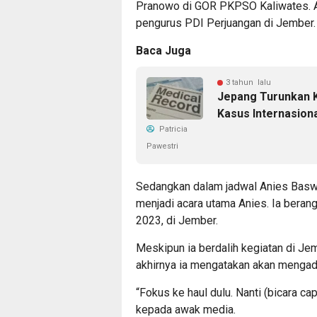
Pranowo di GOR PKPSO Kaliwates. Age
pengurus PDI Perjuangan di Jember.
Baca Juga
3 tahun lalu
Jepang Turunkan K
Kasus Internasion
Patricia
Pawestri
Sedangkan dalam jadwal Anies Baswe
menjadi acara utama Anies. Ia beran
2023, di Jember.
Meskipun ia berdalih kegiatan di Je
akhirnya ia mengatakan akan mengada
“Fokus ke haul dulu. Nanti (bicara ca
kepada awak media.