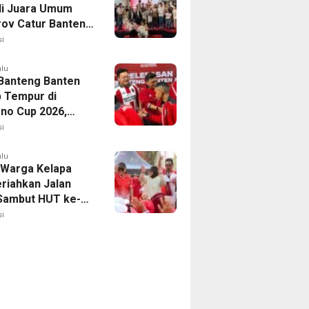
i Juara Umum
rov Catur Banten
aih 24 Medali
i
alu
Banteng Banten
p Tempur di
no Cup 2026,
isi Harumkan
i
Banten
alu
 Warga Kelapa
riahkan Jalan
Sambut HUT ke-81
i