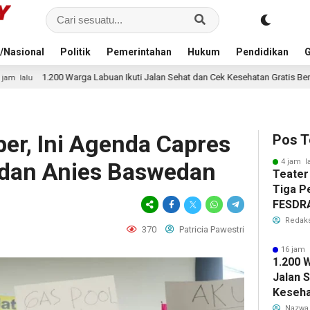
/Nasional
Politik
Pemerintahan
Hukum
Pendidikan
G
buan Ikuti Jalan Sehat dan Cek Kesehatan Gratis Bersama Gubernur Banten
er, Ini Agenda Capres
Pos T
4 jam l
 dan Anies Baswedan
Teater
Tiga P
FESDRA
“SANGK
Redaks
370
Patricia Pawestri
Juara 
Terbai
16 jam 
1.200 
Jalan 
Keseha
Bersam
Nazwa