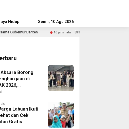
aya Hidup
Advertorial
Senin, 10 Agu 2026
Diskominfo Tangsel dan NU Perkuat Edukasi Digital untuk
16 jam lalu
erbaru
alu
 Aksara Borong
enghargaan di
K 2026,
UP” Bawa Pulang
i
2 Grup Teater
k
lalu
Warga Labuan Ikuti
Sehat dan Cek
tan Gratis
a Gubernur