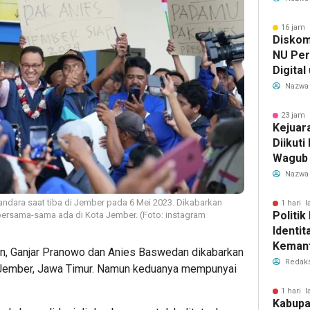
Banten
16 jam 
Diskom
NU Per
Digital
Penyeb
Nazwa
23 jam 
Kejuar
Diikuti
Wagub
Pembin
Nazwa
dara saat tiba di Jember pada 6 Mei 2023. Dikabarkan
1 hari l
Politik
ersama-sama ada di Kota Jember. (Foto: instagram
Identi
Keman
n, Ganjar Pranowo dan Anies Baswedan dikabarkan
Redaks
 Jember, Jawa Timur. Namun keduanya mempunyai
1 hari l
Kabupa