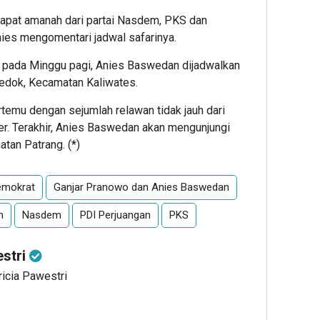
dapat amanah dari partai Nasdem, PKS dan
Anies mengomentari jadwal safarinya.
h pada Minggu pagi, Anies Baswedan dijadwalkan
edok, Kecamatan Kaliwates.
temu dengan sejumlah relawan tidak jauh dari
er. Terakhir, Anies Baswedan akan mengunjungi
tan Patrang. (*)
emokrat
Ganjar Pranowo dan Anies Baswedan
h
Nasdem
PDI Perjuangan
PKS
estri
ricia Pawestri