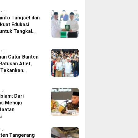
lalu
info Tangsel dan
kuat Edukasi
 untuk Tangkal
aran Hoaks
lalu
aan Catur Banten
 Ratusan Atlet,
 Tekankan
aan Dini
alu
 Islam: Dari
tas Menuju
faatan
i
alu
ten Tangerang