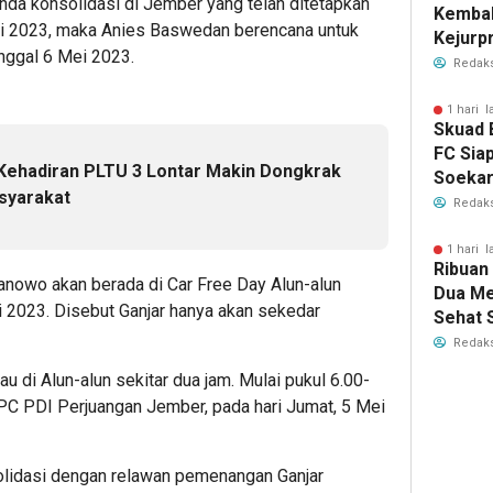
da konsolidasi di Jember yang telah ditetapkan
Kembal
ei 2023, maka Anies Baswedan berencana untuk
Kejurp
nggal 6 Mei 2023.
2026, R
Redaks
1 hari l
Skuad 
FC Sia
 Kehadiran PLTU 3 Lontar Makin Dongkrak
Soekar
syarakat
Bawa M
Redaks
Nama 
1 hari l
Ribuan
anowo akan berada di Car Free Day Alun-alun
Dua Me
 2023. Disebut Ganjar hanya akan sekedar
Sehat 
RI
Redaks
au di Alun-alun sekitar dua jam. Mulai pukul 6.00-
 DPC PDI Perjuangan Jember, pada hari Jumat, 5 Mei
solidasi dengan relawan pemenangan Ganjar