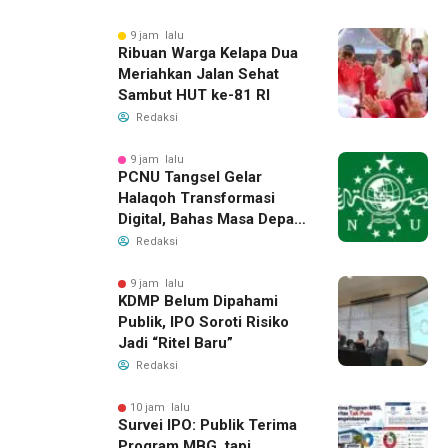
9 jam lalu
Ribuan Warga Kelapa Dua
Meriahkan Jalan Sehat
Sambut HUT ke-81 RI
Redaksi
9 jam lalu
PCNU Tangsel Gelar
Halaqoh Transformasi
Digital, Bahas Masa Depan
NU di Era Disrupsi
Redaksi
9 jam lalu
KDMP Belum Dipahami
Publik, IPO Soroti Risiko
Jadi “Ritel Baru”
Redaksi
10 jam lalu
Survei IPO: Publik Terima
Program MBG, tapi