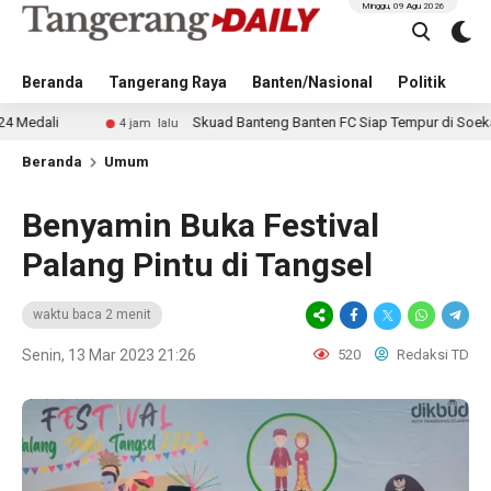
Minggu, 09 Agu 2026
Beranda
Tangerang Raya
Banten/Nasional
Politik
Pe
Skuad Banteng Banten FC Siap Tempur di Soekarno Cup 
4 jam lalu
Beranda
Umum
Benyamin Buka Festival
Palang Pintu di Tangsel
waktu baca 2 menit
Senin, 13 Mar 2023 21:26
520
Redaksi TD