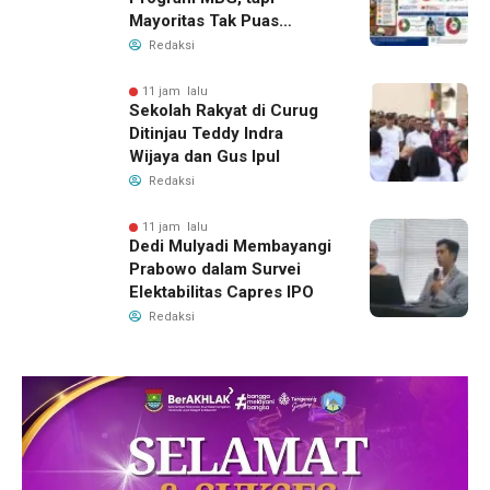
Mayoritas Tak Puas
dengan Pengelolaannya
Redaksi
11 jam lalu
Sekolah Rakyat di Curug
Ditinjau Teddy Indra
Wijaya dan Gus Ipul
Redaksi
11 jam lalu
Dedi Mulyadi Membayangi
Prabowo dalam Survei
Elektabilitas Capres IPO
Redaksi