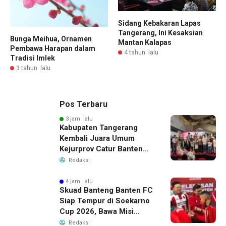
Sidang Kebakaran Lapas
Tangerang, Ini Kesaksian
Bunga Meihua, Ornamen
Mantan Kalapas
Pembawa Harapan dalam
4 tahun lalu
Tradisi Imlek
3 tahun lalu
Pos Terbaru
3 jam lalu
Kabupaten Tangerang
Kembali Juara Umum
Kejurprov Catur Banten
2026, Raih 24 Medali
Redaksi
4 jam lalu
Skuad Banteng Banten FC
Siap Tempur di Soekarno
Cup 2026, Bawa Misi
Harumkan Nama Banten
Redaksi