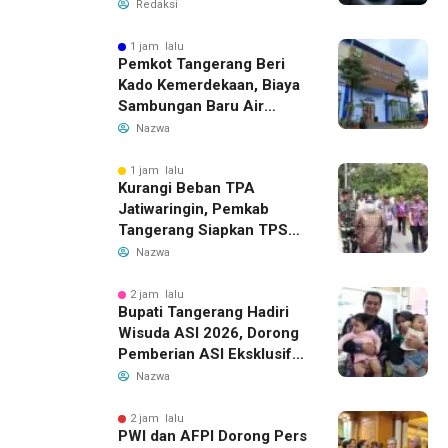
Dilakukan
Redaksi
1 jam lalu
Pemkot Tangerang Beri
Kado Kemerdekaan, Biaya
Sambungan Baru Air
Bersih Dipangkas Jadi
Nazwa
Rp237 Ribu
1 jam lalu
Kurangi Beban TPA
Jatiwaringin, Pemkab
Tangerang Siapkan TPS3R
Baru di Tigaraksa
Nazwa
2 jam lalu
Bupati Tangerang Hadiri
Wisuda ASI 2026, Dorong
Pemberian ASI Eksklusif
untuk Wujudkan Generasi
Nazwa
Sehat
2 jam lalu
PWI dan AFPI Dorong Pers