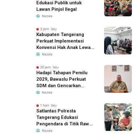
Edukasi Publik untuk
Lawan Pinjol Ilegal
Nazwa
3 jam lalu
Kabupaten Tangerang
Perkuat Implementasi
Konvensi Hak Anak Lewat
Pelatihan Berbasis Budaya
Nazwa
Lokal
20 jam lalu
Hadapi Tahapan Pemilu
2029, Bawaslu Perkuat
SDM dan Gencarkan
Pendidikan Demokrasi
Nazwa
bagi Generasi Muda
1 hari lalu
Satlantas Polresta
Tangerang Edukasi
Pengendara di Titik Rawan
Kecelakaan Lewat
Nazwa
Program Si Caka