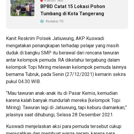
4 tahun lalu
BPBD Catat 15 Lokasi Pohon
Tumbang di Kota Tangerang
Redaksi TD
Kanit Reskrim Polsek Jatiuwung, AKP Kuswadi
mengatakan penangkapan terhadap pelajar yang masih
duduk di bangku SMP itu berawal dari rencana tawuran
antar kelompok pemuda. RA diketahui tergabung dalam
kelompok Topi Miring melawan kelompok pemuda lainnya
bernama Tubruk, pada Senin (27/12/2021) kemarin sekira
pukul 04.30 WIB.
“Mau tawuran anak-anak itu di Pasar Kemis, kemudian
karena kalah banyak mundurlah mereka (kelompok Topi
Miring). Tawuran lagi di Jatiuwung, tapi keburu diamankan,”
jelasnya saat dihubungi, Selasa 28 Desember 2021.
Kuswadi menjelaskan aksi para pemuda tersebut cukup
meresahkan dan membuat warga geram, karena para