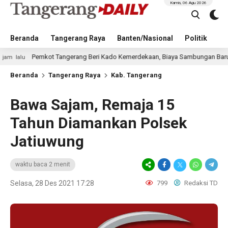
Kamis, 06 Agu 2026
Beranda
Tangerang Raya
Banten/Nasional
Politik
Pe
Pemkot Tangerang Beri Kado Kemerdekaan, Biaya Sambungan Baru Air Bersih
Beranda
Tangerang Raya
Kab. Tangerang
Bawa Sajam, Remaja 15
Tahun Diamankan Polsek
Jatiuwung
waktu baca 2 menit
Selasa, 28 Des 2021 17:28
799
Redaksi TD