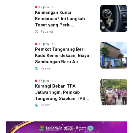
17 jam lalu
Kehilangan Kunci
Kendaraan? Ini Langkah
Tepat yang Perlu
Dilakukan
Redaksi
18 jam lalu
Pemkot Tangerang Beri
Kado Kemerdekaan, Biaya
Sambungan Baru Air
Bersih Dipangkas Jadi
Nazwa
Rp237 Ribu
18 jam lalu
Kurangi Beban TPA
Jatiwaringin, Pemkab
Tangerang Siapkan TPS3R
Baru di Tigaraksa
Nazwa