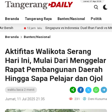
Jumat, 07 Agu 2026
Beranda
Tangerang Raya
Banten/Nasional
Politik
Pe
Singapura vs Indonesia: Duel Ilhan Fandi vs Mitchell Baker J
12 jam lalu
Beranda
Banten/Nasional
Aktifitas Walikota Serang
Hari Ini, Mulai Dari Menggelar
Rapat Pembangunan Daerah
Hingga Sapa Pelajar dan Ojol
waktu baca 2 menit
Jumat, 11 Jul 2025 21:35
231
Deni Kusuma