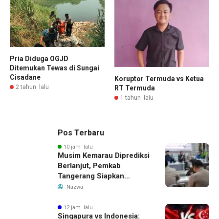
Pria Diduga OGJD
Ditemukan Tewas di Sungai
Cisadane
Koruptor Termuda vs Ketua
2 tahun lalu
RT Termuda
1 tahun lalu
Pos Terbaru
10 jam lalu
Musim Kemarau Diprediksi
Berlanjut, Pemkab
Tangerang Siapkan
Langkah Antisipasi Krisis
Nazwa
Air Bersih
12 jam lalu
Singapura vs Indonesia: