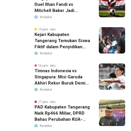
Duel Ilhan Fandi vs
Mitchell Baker Jadi
Sorotan di Piala AFF 2026
Redaksi
13 jam lalu
Kejari Kabupaten
Tangerang Temukan Siswa
Fiktif dalam Penyidikan
Dana BOP PKBM
Redaksi
16 jam lalu
Timnas Indonesia vs
Singapura: Misi Garuda
Akhiri Rekor Buruk Demi
Tiket Semifinal Piala AFF
Redaksi
2026
17 jam lalu
PAD Kabupaten Tangerang
Naik Rp466 Miliar, DPRD
Bahas Perubahan KUA-
PPAS 2026
Redaksi