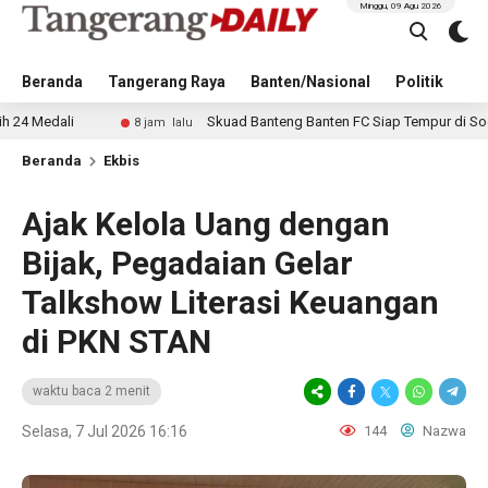
Minggu, 09 Agu 2026
Beranda
Tangerang Raya
Banten/Nasional
Politik
Pe
i
Skuad Banteng Banten FC Siap Tempur di Soekarno Cu
8 jam lalu
Beranda
Ekbis
Ajak Kelola Uang dengan
Bijak, Pegadaian Gelar
Talkshow Literasi Keuangan
di PKN STAN
waktu baca 2 menit
Selasa, 7 Jul 2026 16:16
144
Nazwa