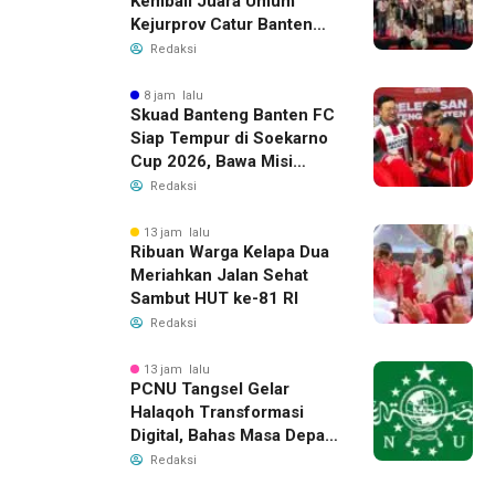
Kembali Juara Umum
Kejurprov Catur Banten
2026, Raih 24 Medali
Redaksi
8 jam lalu
Skuad Banteng Banten FC
Siap Tempur di Soekarno
Cup 2026, Bawa Misi
Harumkan Nama Banten
Redaksi
13 jam lalu
Ribuan Warga Kelapa Dua
Meriahkan Jalan Sehat
Sambut HUT ke-81 RI
Redaksi
13 jam lalu
PCNU Tangsel Gelar
Halaqoh Transformasi
Digital, Bahas Masa Depan
NU di Era Disrupsi
Redaksi