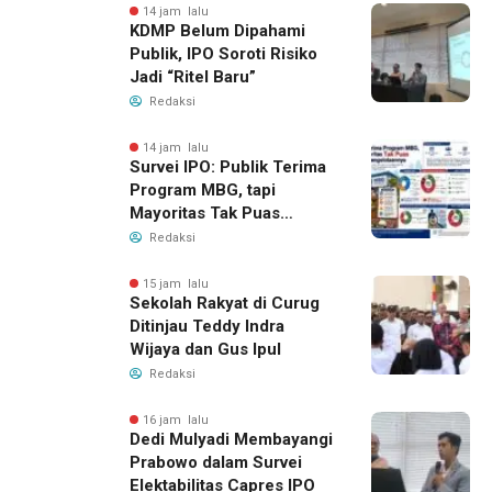
14 jam lalu
KDMP Belum Dipahami
Publik, IPO Soroti Risiko
Jadi “Ritel Baru”
Redaksi
14 jam lalu
Survei IPO: Publik Terima
Program MBG, tapi
Mayoritas Tak Puas
dengan Pengelolaannya
Redaksi
15 jam lalu
Sekolah Rakyat di Curug
Ditinjau Teddy Indra
Wijaya dan Gus Ipul
Redaksi
16 jam lalu
Dedi Mulyadi Membayangi
Prabowo dalam Survei
Elektabilitas Capres IPO