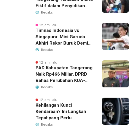
Fiktif dalam Penyidikan
Dana BOP PKBM
Redaksi
12 jam lalu
Timnas Indonesia vs
Singapura: Misi Garuda
Akhiri Rekor Buruk Demi
Tiket Semifinal Piala AFF
Redaksi
2026
12 jam lalu
PAD Kabupaten Tangerang
Naik Rp466 Miliar, DPRD
Bahas Perubahan KUA-
PPAS 2026
Redaksi
12 jam lalu
Kehilangan Kunci
Kendaraan? Ini Langkah
Tepat yang Perlu
Dilakukan
Redaksi