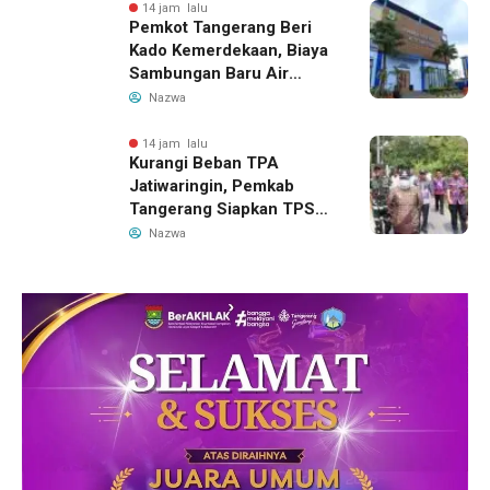
14 jam lalu
Pemkot Tangerang Beri
Kado Kemerdekaan, Biaya
Sambungan Baru Air
Bersih Dipangkas Jadi
Nazwa
Rp237 Ribu
14 jam lalu
Kurangi Beban TPA
Jatiwaringin, Pemkab
Tangerang Siapkan TPS3R
Baru di Tigaraksa
Nazwa