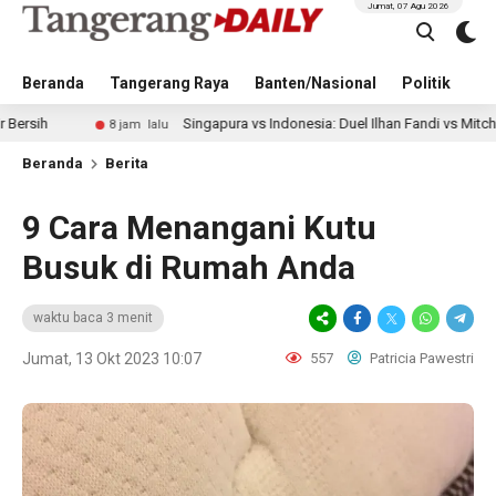
Jumat, 07 Agu 2026
Beranda
Tangerang Raya
Banten/Nasional
Politik
Pe
Singapura vs Indonesia: Duel Ilhan Fandi vs Mitchell Baker Jadi
8 jam lalu
Beranda
Berita
9 Cara Menangani Kutu
Busuk di Rumah Anda
waktu baca 3 menit
Jumat, 13 Okt 2023 10:07
557
Patricia Pawestri