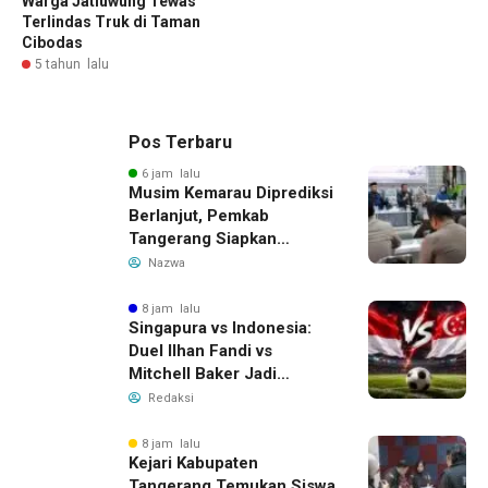
Warga Jatiuwung Tewas
Terlindas Truk di Taman
Cibodas
5 tahun lalu
Pos Terbaru
6 jam lalu
Musim Kemarau Diprediksi
Berlanjut, Pemkab
Tangerang Siapkan
Langkah Antisipasi Krisis
Nazwa
Air Bersih
8 jam lalu
Singapura vs Indonesia:
Duel Ilhan Fandi vs
Mitchell Baker Jadi
Sorotan di Piala AFF 2026
Redaksi
8 jam lalu
Kejari Kabupaten
Tangerang Temukan Siswa