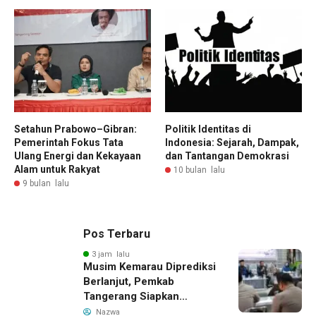
Setahun Prabowo–Gibran:
Politik Identitas di
Pemerintah Fokus Tata
Indonesia: Sejarah, Dampak,
Ulang Energi dan Kekayaan
dan Tantangan Demokrasi
Alam untuk Rakyat
10 bulan lalu
9 bulan lalu
Pos Terbaru
3 jam lalu
Musim Kemarau Diprediksi
Berlanjut, Pemkab
Tangerang Siapkan
Langkah Antisipasi Krisis
Nazwa