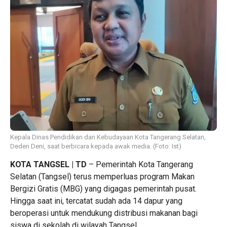
Kepala Dinas Pendidikan dan Kebudayaan Kota Tangerang Selatan,
Deden Deni, saat berbicara kepada awak media. (Foto: Ist)
KOTA TANGSEL | TD
– Pemerintah Kota Tangerang
Selatan (Tangsel) terus memperluas program Makan
Bergizi Gratis (MBG) yang digagas pemerintah pusat.
Hingga saat ini, tercatat sudah ada 14 dapur yang
beroperasi untuk mendukung distribusi makanan bagi
siswa di sekolah di wilayah Tangsel.