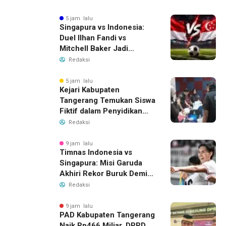
Air Bersih
5 jam lalu
Singapura vs Indonesia:
Duel Ilhan Fandi vs
Mitchell Baker Jadi
Sorotan di Piala AFF 2026
Redaksi
5 jam lalu
Kejari Kabupaten
Tangerang Temukan Siswa
Fiktif dalam Penyidikan
Dana BOP PKBM
Redaksi
9 jam lalu
Timnas Indonesia vs
Singapura: Misi Garuda
Akhiri Rekor Buruk Demi
Tiket Semifinal Piala AFF
Redaksi
2026
9 jam lalu
PAD Kabupaten Tangerang
Naik Rp466 Miliar, DPRD