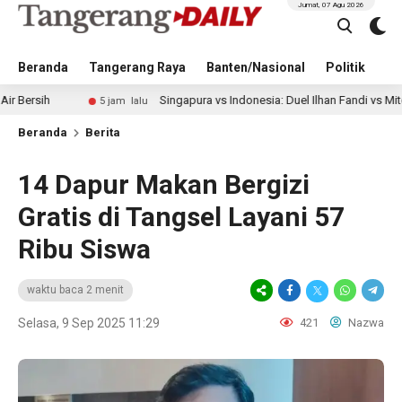
Jumat, 07 Agu 2026
Beranda
Tangerang Raya
Banten/Nasional
Politik
Pe
Singapura vs Indonesia: Duel Ilhan Fandi vs Mitchell Baker 
5 jam lalu
Beranda
Berita
14 Dapur Makan Bergizi
Gratis di Tangsel Layani 57
Ribu Siswa
waktu baca 2 menit
Selasa, 9 Sep 2025 11:29
421
Nazwa