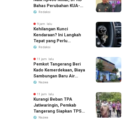
Bahas Perubahan KUA-
PPAS 2026
Redaksi
9 jam lalu
Kehilangan Kunci
Kendaraan? Ini Langkah
Tepat yang Perlu
Dilakukan
Redaksi
11 jam lalu
Pemkot Tangerang Beri
Kado Kemerdekaan, Biaya
Sambungan Baru Air
Bersih Dipangkas Jadi
Nazwa
Rp237 Ribu
11 jam lalu
Kurangi Beban TPA
Jatiwaringin, Pemkab
Tangerang Siapkan TPS3R
Baru di Tigaraksa
Nazwa