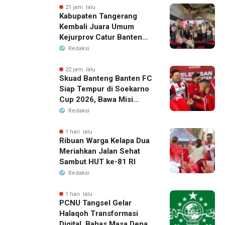
21 jam lalu
Kabupaten Tangerang
Kembali Juara Umum
Kejurprov Catur Banten
2026, Raih 24 Medali
Redaksi
22 jam lalu
Skuad Banteng Banten FC
Siap Tempur di Soekarno
Cup 2026, Bawa Misi
Harumkan Nama Banten
Redaksi
1 hari lalu
Ribuan Warga Kelapa Dua
Meriahkan Jalan Sehat
Sambut HUT ke-81 RI
Redaksi
1 hari lalu
PCNU Tangsel Gelar
Halaqoh Transformasi
Digital, Bahas Masa Depan