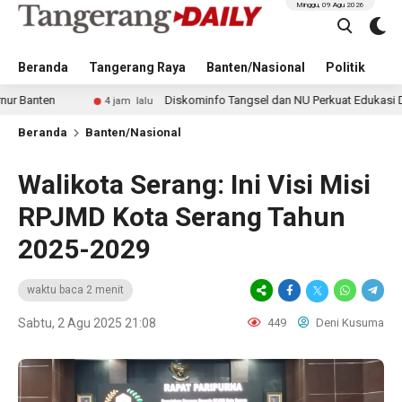
Minggu, 09 Agu 2026
Beranda
Tangerang Raya
Banten/Nasional
Politik
Pe
Diskominfo Tangsel dan NU Perkuat Edukasi Digital unt
4 jam lalu
Beranda
Banten/Nasional
Walikota Serang: Ini Visi Misi
RPJMD Kota Serang Tahun
2025-2029
waktu baca 2 menit
Sabtu, 2 Agu 2025 21:08
449
Deni Kusuma