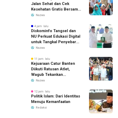
Jalan Sehat dan Cek
Kesehatan Gratis Bersama
Gubernur Banten
Nazwa
4 jam lalu
Diskominfo Tangsel dan
NU Perkuat Edukasi Digital
untuk Tangkal Penyebaran
Hoaks
Nazwa
11 jam lalu
Kejuaraan Catur Banten
Diikuti Ratusan Atlet,
Wagub Tekankan
Pembinaan Dini
Nazwa
12 jam lalu
Politik Islam: Dari Identitas
Menuju Kemanfaatan
Redaksi